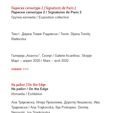
Париски сигнатури 2 / Signatures de Paris 2
Париски сигнатури 2 / Signatures de Paris 2
Групна изложба / Exposition collective
Текст: Дијана Томиќ Радевска / Texte: Dijana Tomikj
Radevska
Галерија „Акантус“, Скопје / Galerie Acanthus, Skopje
Март – април 2020 / Mars – avril 2020
повеќе >>>
На работ / On the Edge
На работ / On the Edge
Изложба / Еxhibition
Ана Трајковска, Илија Прокопиев, Доротеј Нешовски, Ива
Трајковска / Ana Trajkovska, Ilija Prokopiev, Dorotej
Nesovski, Iva Stankovska