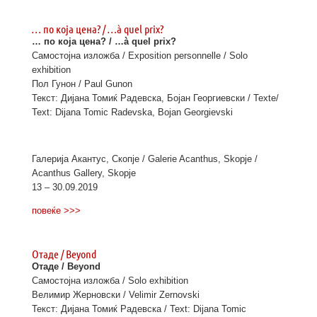
… по која цена? / …à quel prix?
… по која цена? / …à quel prix?
Самостојна изложба / Exposition personnelle / Solo
exhibition
Пол Гунон / Paul Gunon
Текст: Дијана Томиќ Радевска, Бојан Георгиевски / Texte/
Text: Dijana Tomic Radevska, Bojan Georgievski
Галерија Акантус, Скопје / Galerie Acanthus, Skopje /
Acanthus Gallery, Skopje
13 – 30.09.2019
повеќе >>>
Отаде / Beyond
Отаде / Beyond
Самостојна изложба / Solo exhibition
Велимир Жерновски / Velimir Zernovski
Текст: Дијана Томиќ Радевска / Text: Dijana Tomic