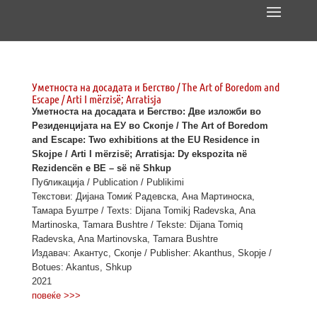
Уметноста на досадата и Бегство / The Art of Boredom and
Escape / Arti I mërzisë; Arratisja
Уметноста на досадата и Бегство: Две изложби во
Резиденцијата на ЕУ во Скопје / The Art of Boredom
and Escape: Two exhibitions at the EU Residence in
Skojpe / Arti I mërzisë; Arratisja: Dy ekspozita në
Rezidencën e BE – së në Shkup
Публикација / Publication / Publikimi
Текстови: Дијана Томиќ Радевска, Ана Мартиноска,
Тамара Буштре / Texts: Dijana Tomikj Radevska, Ana
Martinoska, Tamara Bushtre / Tekste: Dijana Tomiq
Radevska, Ana Martinovska, Tamara Bushtre
Издавач: Акантус, Скопје / Publisher: Akanthus, Skopje /
Botues: Akantus, Shkup
2021
повеќе >>>