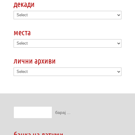
декади
места
лични архиви
банка на датуми