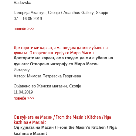
Radevska
Галерија Акантус, Скопје / Acanthus Gallery, Skopje
07 – 16.05.2019
повеќе >>>
Докторите ме караат, ама гледам да ми е убаво на
душата: Отворено интервју со Миро Масин
Докторите ме караат, ама гледам да ми е убаво на
душата: Отворено интервју со Миро Масин
Интервју
Автор: Мимоза Петревска Георгиева
Објавено во Женски магазин, Скопје
11.04.2019
повеќе >>>
Од кујната на Масин / From the Masin’s Kitchen / Nga
kuzhina e Masinit
Од кујната на Масин / From the Masin’s Kitchen / Nga
kuzhina e Masinit