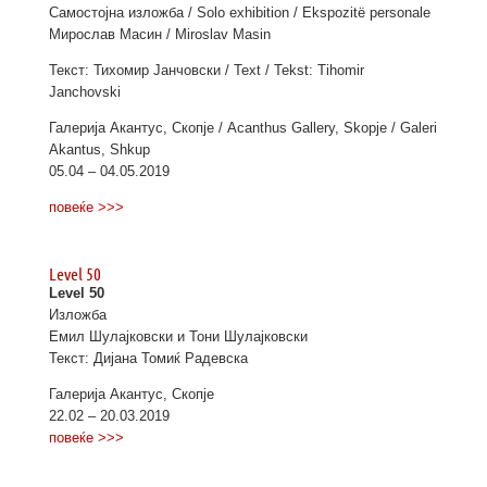
Самостојна изложба / Solo exhibition / Еkspozitë personale
Мирослав Масин / Miroslav Masin
Текст: Тихомир Јанчовски / Text / Tekst: Tihomir
Janchovski
Галерија Акантус, Скопје / Acanthus Gallery, Skopje / Galeri
Akantus, Shkup
05.04 – 04.05.2019
повеќе >>>
Level 50
Level 50
Изложба
Емил Шулајковски и Тони Шулајковски
Текст: Дијана Томиќ Радевска
Галерија Акантус, Скопје
22.02 – 20.03.2019
повеќе >>>