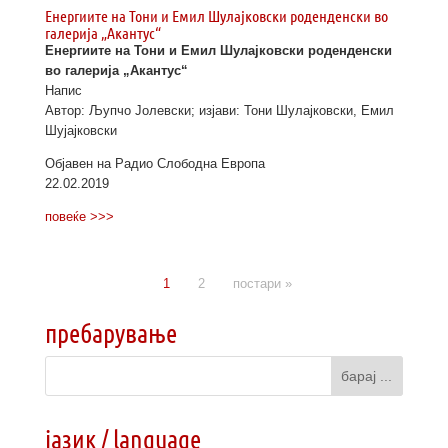
Енергиите на Тони и Емил Шулајковски роденденски во
галерија „Акантус“
Енергиите на Тони и Емил Шулајковски роденденски
во галерија „Акантус“
Напис
Автор: Љупчо Јолевски; изјави: Тони Шулајковски, Емил
Шујајковски
Објавен на Радио Слободна Европа
22.02.2019
повеќе >>>
1
2
постари »
пребарување
јазик / language