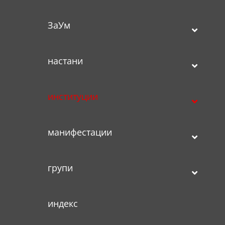
ЗаУм
настани
институции
манифестации
групи
индекс