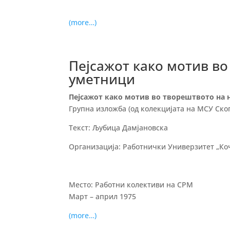
(more…)
Пејсажот како мотив во
уметници
Пејсажот како мотив во творештвото на 
Групна изложба (од колекцијата на МСУ Скоп
Текст: Љубица Дамјановска
Организација: Работнички Универзитет „Коч
Место: Работни колективи на СРМ
Март – април 1975
(more…)