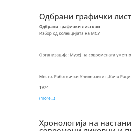
Одбрани графички лис
Одбрани графички листови
Избор од колекцијата на МСУ
Организација: Музеј на современата уметно
Место: Работнички
Универзитет
„Кочо Рацин
1974
(more…)
Хронологија на настани
современи ликовни и 