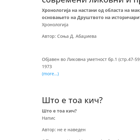
Хронологија на настани од областа на м
основањето на Друштвото на историчарите
Хронологија
Автор: Соња Д. Абаџиевa
Објавен во Ликовна уметност бр.1 (стр.47-59
1973
(more…)
Што е тоа кич?
Што е тоа кич?
Напис
Автор: не е наведен