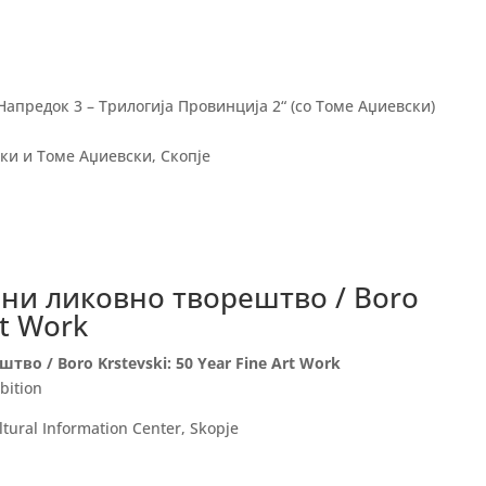
апредок 3 – Трилогија Провинција 2“ (со Томе Аџиевски)
ски и Томе Аџиевски, Скопје
ини ликовно творештво / Boro
rt Work
во / Boro Krstevski: 50 Year Fine Art Work
bition
ural Information Center, Skopje