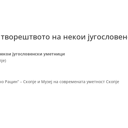
 творештвото на некои југослове
некои југословенски уметници
је)
о Рацин“ – Скопје и Музеј на современата уметност Скопје