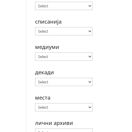
списанија
медиуми
декади
места
лични архиви