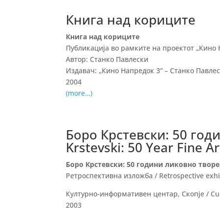
Книга над кориците
Книга над кориците
Публикација во рамките на проектот „Кино Н
Автор: Станко Павлески
Издавач: „Кино Напредок 3“ – Станко Павле
2004
(more…)
Боро Крстевски: 50 год
Krstevski: 50 Year Fine A
Боро Крстевски: 50 години ликовно творешт
Ретроспективна изложба / Retrospective exhi
Културно-информативен центар, Скопје / Cult
2003