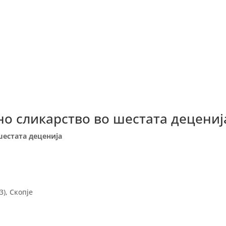
о сликарство во шестата децениј
естата деценија
3), Скопје