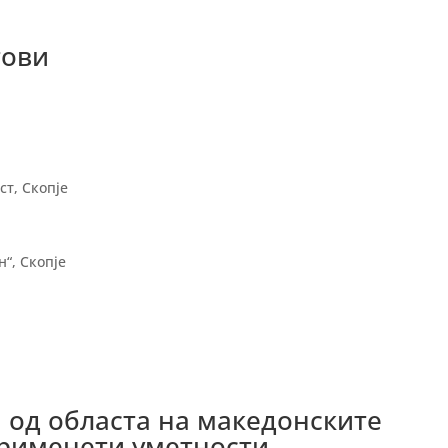
тови
ст, Скопје
“, Скопје
 од областа на македонските
применети уметности