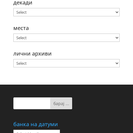
декади
места
лични архиви
банка на датуми
банка