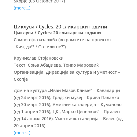
Skopje (03 October 2017)
(more…)
Циклуси / Cycles: 20 сликарски години
Циклуси / Cycles: 20 сликарски години
Самостојна изложба (во рамките на проектот
„Кич, да!? / Сте или не?“)
Крунислав Стојановски
Текст: Соња Абаџиева, Тонко Мароевиќ
Организација: Дирекција за култура и уметност –
Скопје
Дом на култура „Иван Мазов Климе“ – Кавадарци
(од 24 март 2016), Градски музеј – Крива Паланка
(од 30 март 2016), Уметничка галерија – Куманово
(од 1 април 2016), ЦК „Марко Цепенков“ – Прилеп
(од 14 април 2016), Уметничка галерија – Велес (од
20 април 2016)
(more…)