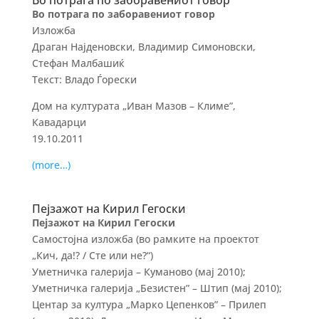
Во потрага по заборавениот говор
Во потрага по заборавениот говор
Изложба
Драган Најденовски, Владимир Симоновски,
Стефан Малбашиќ
Текст: Владо Ѓорески
Дом на културата „Иван Мазов – Климе”,
Кавадарци
19.10.2011
(more…)
Пејзажот на Кирил Гегоски
Пејзажот на Кирил Гегоски
Самостојна изложба (во рамките на проектот
„Кич, да!? / Сте или не?“)
Уметничка галерија – Куманово (мај 2010);
Уметничка галерија „Безистен” – Штип (мај 2010);
Центар за култура „Марко Цепенков” – Прилеп