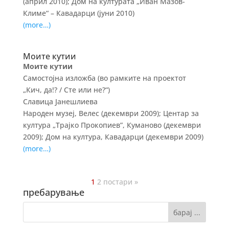
(април 2010); Дом на културата „Иван Мазов-
Климе“ – Кавадарци (јуни 2010)
(more…)
Моите кутии
Моите кутии
Самостојна изложба (во рамките на проектот
„Кич, да!? / Сте или не?“)
Славица Јанешлиева
Народен музеј, Велес (декември 2009); Центар за
култура „Трајко Прокопиев”, Куманово (декември
2009); Дом на култура, Кавадарци (декември 2009)
(more…)
1
2
постари »
пребарување