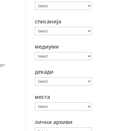
списанија
медиуми
арт
декади
места
лични архиви