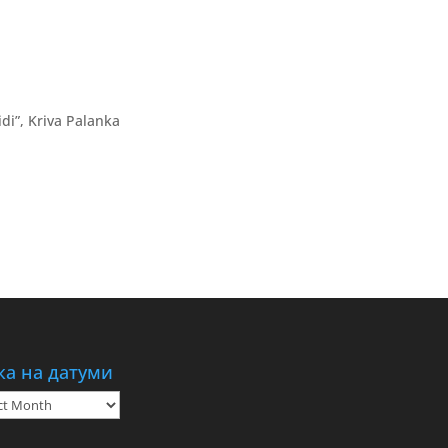
di”, Kriva Palanka
ка на датуми
а
ми