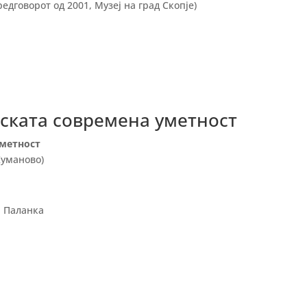
едговорот од 2001, Музеј на град Скопје)
ската современа уметност
уметност
Куманово)
а Паланка