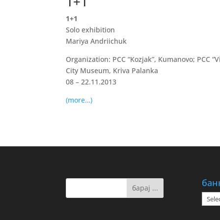
1+1
1+1
Solo exhibition
Mariya Andriichuk
Organization: PCC “Kozjak”, Kumanovo; PCC “Vi
City Museum, Kriva Palanka
08 – 22.11.2013
(more…)
бан
банк
на
дату