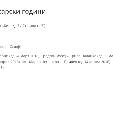
икарски години
„Кич, да!? / Сте или не?“)
ост – Скопје
рци (од 24 март 2016), Градски музеј – Крива Паланка (од 30 м
април 2016), ЦК „Марко Цепенков“ – Прилеп (од 14 април 2016),
6)