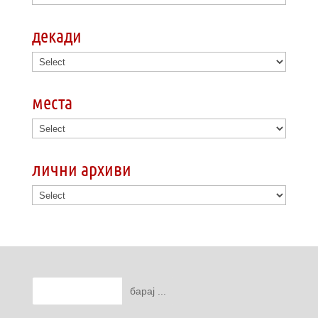
декади
места
лични архиви