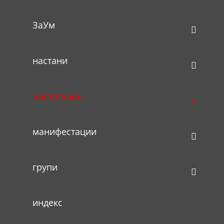
ЗаУм
настани
50 Години Работнички универзитет „Јоска Свештарот“
Струмица
50 Години Работнички универзитет „Јоска Свештарот“
институции
Струмица
Публикација
Автори: Љупчо Апостолов, Стојан Дончевски
манифестации
групи
Издавач: Работнички универзитет „Јоска Свештарот“,
Струмица
2003
индекс
(more…)