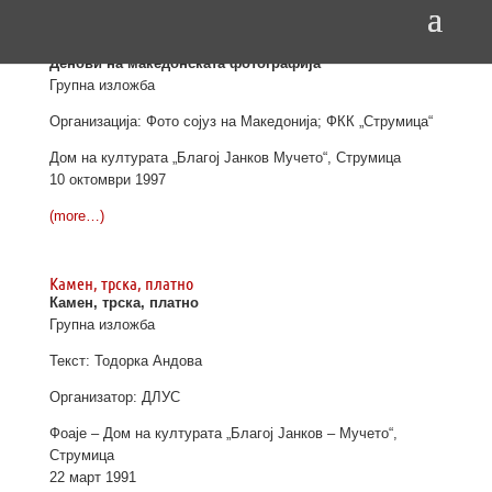
Денови на македонската фотографија
Денови на македонската фотографија
Групна изложба
Организација: Фото сојуз на Македонија; ФКК „Струмица“
Дом на културата „Благој Јанков Мучето“, Струмица
10 октомври 1997
(more…)
Камен, трска, платно
Камен, трска, платно
Групна изложба
Текст: Тодорка Андова
Организатор: ДЛУС
Фоаје – Дом на културата „Благој Јанков – Мучето“,
Струмица
22 март 1991