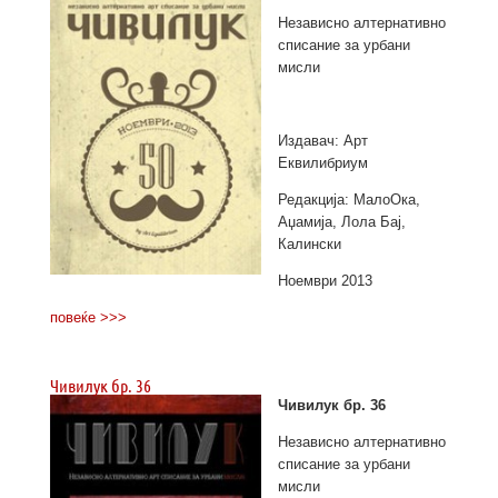
Независно алтернативно
списание за урбани
мисли
Издавач: Арт
Еквилибриум
Редакција: МалоОка,
Аџамија, Лола Бај,
Калински
Ноември 2013
повеќе >>>
Чивилук бр. 36
Чивилук бр. 36
Независно алтернативно
списание за урбани
мисли