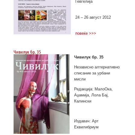
Гевгелија
24 – 26 август 2012
повеќе >>>
Чивилук бр. 35
Чивилук бр. 35
Независно алтернативно
списание за урбани
мисли
Редакција: МалоОка,
Аџамија, Лола Бај,
Калински
Издавач: Арт
Еквилибриум