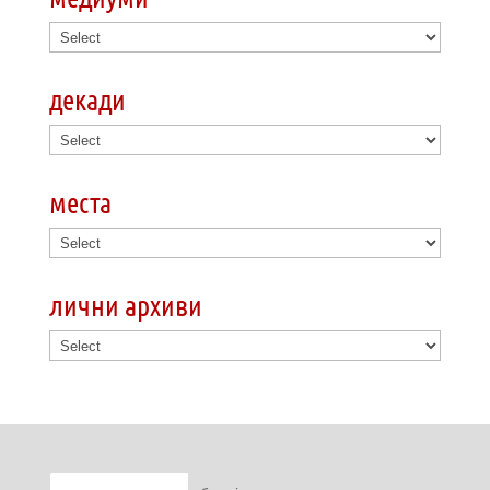
декади
места
лични архиви