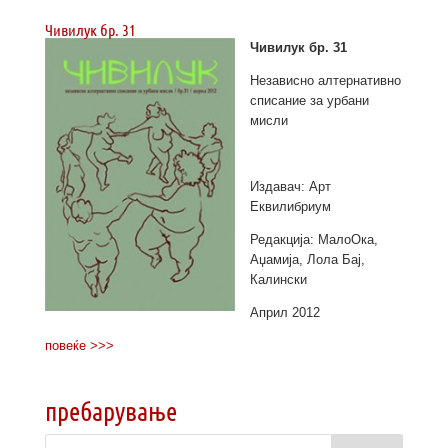
Чивилук бр. 31
Чивилук бр. 31
Независно алтернативно
списание за урбани
мисли
Издавач: Арт
Еквилибриум
Редакција: МалоОка,
Аџамија, Лола Бај,
Калински
Април 2012
повеќе >>>
пребарување