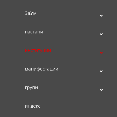
ЗаУм
настани
институции
манифестации
групи
индекс