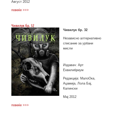
Август 2012
повеќе >>>
Чивилук бр. 32
Чивилук бр. 32
Независно алтернативно
списание за урбани
мисли
Издавач: Арт
Еквилибриум
Редакција: МалоОка,
Аџамија, Лола Бај,
Калински
Мај 2012
повеќе >>>