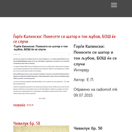
Ѓорѓи Калински: Понесете си шатор и тон љубов, БОШ ќе
се случи
Ѓорѓи Калински:
Понесете си шатор и
тон љубов, БОШ ќе се
случи
Интервју
Автор: Е.П.
Објавено на radiomof.mk
09.07.2015
повеќе >>>
Чивилук бр. 50
Чивилук бр. 50