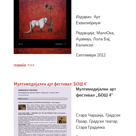
Издавач: Арт
Еквилибриум
Редакција: МалоОка,
Аџамија, Лола Бај,
Калински
Септември 2012
повеќе >>>
Мултимедијален арт фестивал ‘БОШ 4’
Мултимедијален арт
фестивал „БОШ 4″
Стара Чаршија, Градски
Пазар, Градски театар,
Стара Градинка