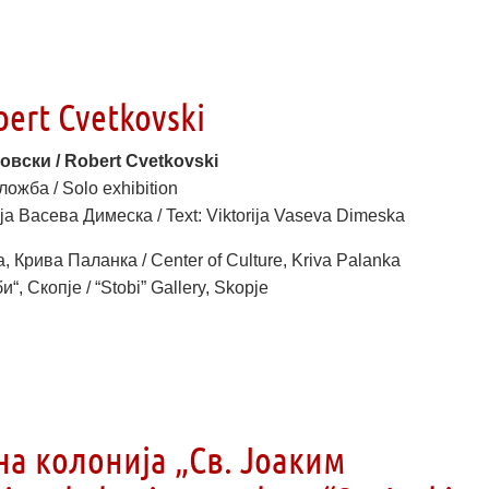
ert Cvetkovski
вски / Robert Cvetkovski
ожба / Solo exhibition
ја Васева Димеска / Text: Viktorija Vaseva Dimeska
, Крива Паланка / Center of Culture, Kriva Palanka
“, Скопје / “Stobi” Gallery, Skopje
на колонија „Св. Јоаким