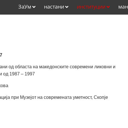
ЗаУм
настани
институции
ман
7
тани од областа на македонските современи ликовни и
и од 1987 – 1997
кова
ција при Музејот на современата уметност, Скопје