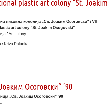
ional plastic art colony “St. Joakim
на ликовна колонија „Св. Јоаким Осоговски“ / VII
plastic art colony “St. Joakim Osogovski”
ја / Art colony
 / Kriva Palanka
Јоаким Осоговски“ ’90
нија „Св. Јоаким Осоговски“ ’90
ба