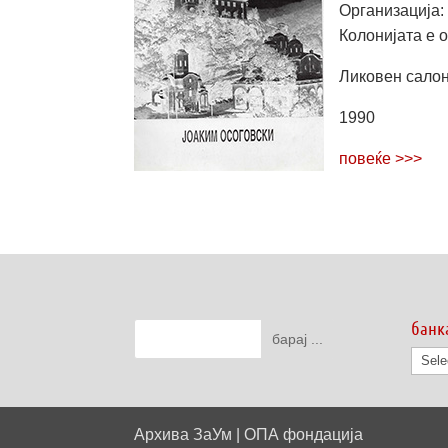
Организација:
Колонијата е 
Ликовен сало
1990
повеќе >>>
банк
банк
на
дату
Архива ЗаУм | ОПА фондација