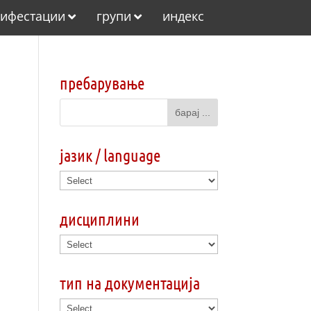
ифестации
групи
индекс
пребарување
јазик / language
дисциплини
тип на документација