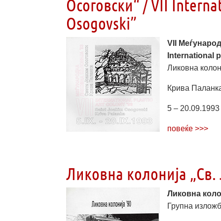
Осоговски“ / VII Internat
Osogovski”
VII Меѓународ
International 
Ликовна колони
Крива Паланка
5 – 20.09.1993
повеќе >>>
Ликовна колонија „Св. 
Ликовна коло
Групна излож