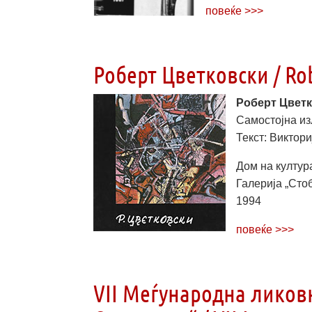
повеќе >>>
Роберт Цветковски / Rob
Роберт Цветко
Самостојна изл
Текст: Виктори
Дом на култура
Галерија „Стоби
1994
повеќе >>>
VII Меѓународна ликов