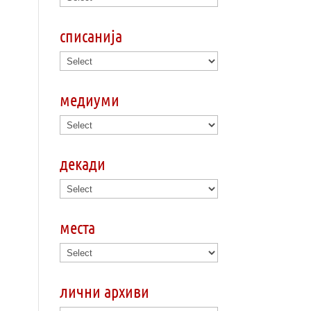
списанија
медиуми
декади
места
лични архиви