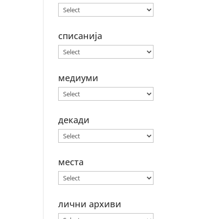
списанија
медиуми
декади
места
лични архиви