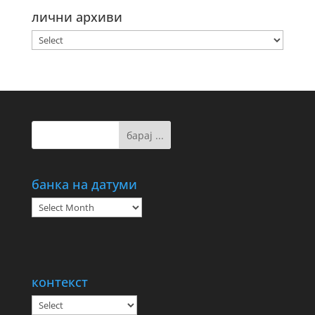
лични архиви
банка на датуми
банка
на
датуми
контекст