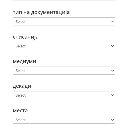
тип на документација
списанија
медиуми
декади
места