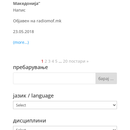
Македонија“
Напис
Објавен на radiomof.mk
23.05.2018
(more…)
1
2
3
4
5
…
20
постари »
пребарување
јазик / language
дисциплини