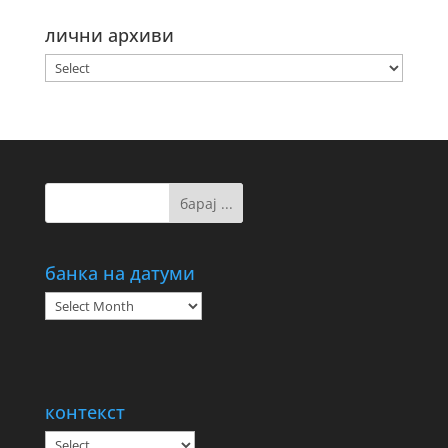
лични архиви
банка на датуми
банка
на
датуми
контекст