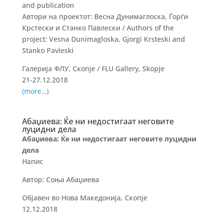
and publication
Автори на проектот: Весна Дунимаглоска, Ѓорѓи
Крстески и Станко Павлески / Authors of the
project: Vesna Dunimagloska, Gjorgi Krsteski and
Stanko Pavleski
Галерија ФЛУ, Скопје / FLU Gallery, Skopje
21-27.12.2018
(more…)
Абаџиева: Ќе ни недостигаат неговите
луцидни дела
Абаџиева: Ќе ни недостигаат неговите луцидни
дела
Напис
Автор: Соња Абаџиева
Објавен во Нова Македонија, Скопје
12.12.2018