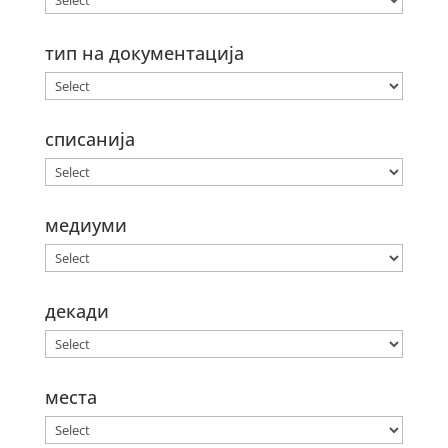
тип на документација
списанија
медиуми
декади
места