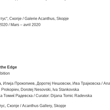
тус“, Скопје / Galerie Acanthus, Skopje
020 / Mars – avril 2020
 the Edge
bition
а, Илија Прокопиев, Доротеј Нешовски, Ива Трајковска / An
ja Prokopiev, Dorotej Nesovski, Iva Stankovska
а Томиќ Радевска / Curator: Dijana Tomic Radevska
ус, Скопје / Acanthus Gallery, Skopje