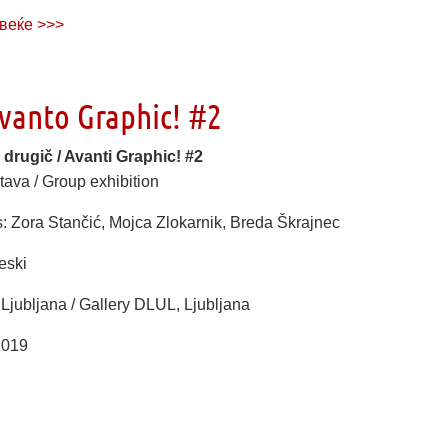
веќе >>>
Avanto Graphic! #2
! drugič / Avanti Graphic! #2
tava / Group exhibition
s: Zora Stančić, Mojca Zlokarnik, Breda Škrajnec
eski
Ljubljana / Gallery DLUL, Ljubljana
2019