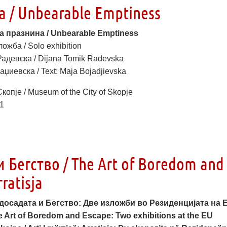
 / Unbearable Emptiness
 празнина / Unbearable Emptiness
ожба / Solo exhibition
адевска / Dijana Tomik Radevska
аџиевска / Text: Маја Bojadjievska
копје / Museum of the City of Skopje
21
 Бегство / The Art of Boredom and
rratisja
досадата и Бегство: Две изложби во Резиденцијата на 
e Art of Boredom and Escape: Two exhibitions at the EU