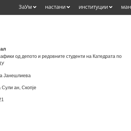
ЗаУм
настани
институции
ман
нал
афики од депото и редовните студенти на Катедрата по
ЛУ
ца Јанешлиева
 Сули ан, Скопје
21