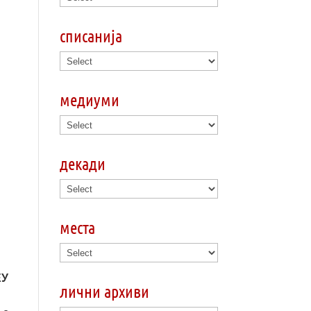
списанија
медиуми
декади
места
ЕУ
лични архиви