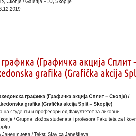
У, Скопје / Galerija FLU, Skoplje
6.12.2019
графика (Графичка акција Сплит 
donska grafika (Grafička akcija Spl
кедонска графика (Графичка акција Сплит – Скопје) /
donska grafika (Grafička akcija Split – Skoplje)
а на студенти и професори од Факултетот за ликовни
опје / Grupna izložba studenata i profesora Fakulteta za likov
oplju
 Јанешлиева / Tekst: Slavica Janešlieva