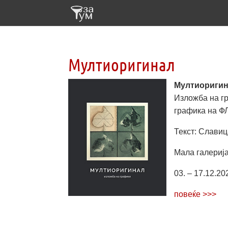
Мултиоригинал
Мултиориги
Изложба на гр
графика на Ф
Текст: Слави
Мала галерија
03. – 17.12.20
повеќе >>>