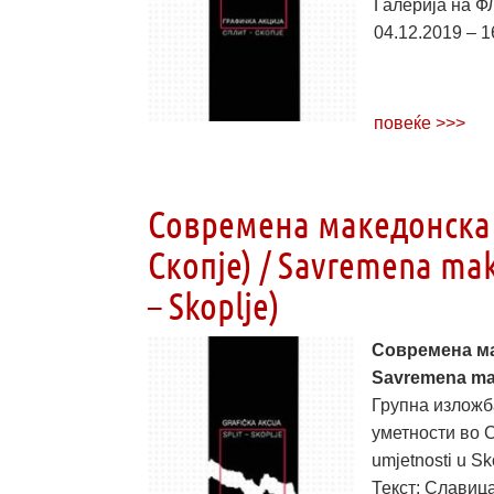
Галерија на ФЛ
04.12.2019 – 1
повеќе >>>
Современа македонска 
Скопје) / Savremena make
– Skoplje)
Современа ма
Savremena make
Групна изложб
уметности во Ск
umjetnosti u Sk
Текст: Славица