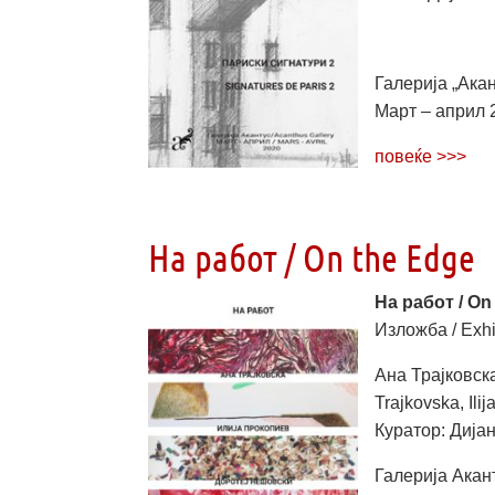
Галерија „Акан
Март – април 2
повеќе >>>
На работ / On the Edge
На работ / On
Изложба / Еxhi
Ана Трајковск
Trajkovska, Ili
Куратор: Дијан
Галерија Акант