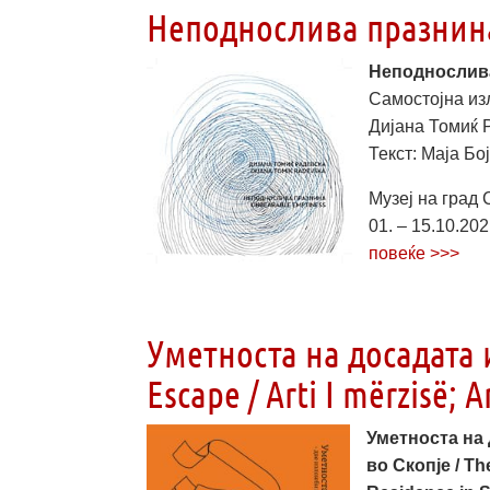
Неподнослива празнина
Неподнослива
Самостојна изл
Дијана Томиќ Р
Текст: Маја Бој
Музеј на град С
01. – 15.10.20
повеќе >>>
Уметноста на досадата и
Escape / Arti I mërzisë; A
Уметноста на 
во Скопје / Th