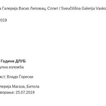
 Галерија Васко Липовац, Сплит / Sveučilišna Galerija Vask
2019
 Години ДЛУБ
упна изложба
кст: Владо Ѓорески
лерија Магаза, Битола
ворање: 25.07.2019