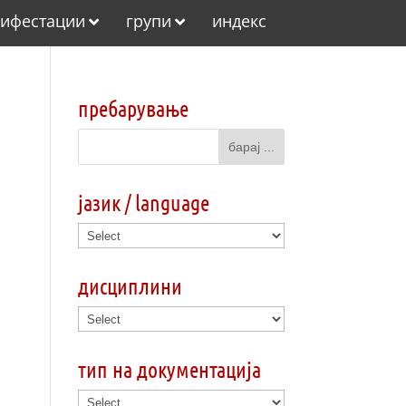
ифестации
групи
индекс
пребарување
јазик / language
дисциплини
тип на документација