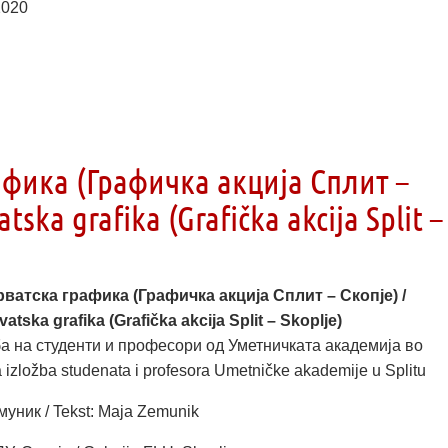
2020
фика (Графичка акција Сплит –
ska grafika (Grafička akcija Split –
ватска графика (Графичка акција Сплит – Скопје) /
tska grafika (Grafička akcija Split – Skoplje)
а на студенти и професори од Уметничката академија во
 izložba studenata i profesora Umetničke akademije u Splitu
муник / Tekst: Maja Zemunik