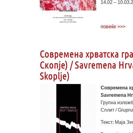
14.02 – 10.03.
повеќе >>>
Современа хрватска гра
Скопје) / Savremena Hrvat
Skoplje)
Современа хр
Savremena Hrva
Групна изложб
Сплит / Grupna
Текст: Маја Зе