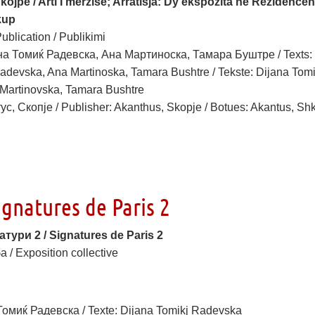
ojpe / Arti I mërzisë; Arratisja: Dy ekspozita në Rezidencën
kup
ublication / Publikimi
на Томиќ Радевска, Ана Мартиноска, Тамара Буштре / Texts:
adevska, Ana Martinoska, Tamara Bushtre / Tekste: Dijana Tom
Martinovska, Tamara Bushtre
с, Скопје / Publisher: Akanthus, Skopje / Botues: Akantus, Sh
gnatures de Paris 2
тури 2 / Signatures de Paris 2
 / Exposition collective
Томиќ Радевска / Texte: Dijana Tomikj Radevska