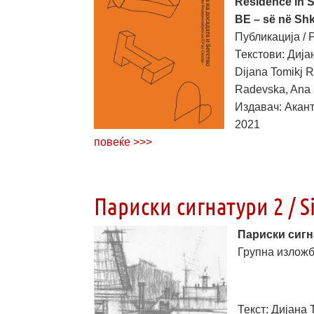
Residence in Sk
BE – së në Sh
Публикација / P
Текстови: Дија
Dijana Tomikj R
Radevska, Ana 
Издавач: Аканту
2021
повеќе >>>
Париски сигнатури 2 / Si
Париски сигна
Групна изложба
Текст: Дијана 