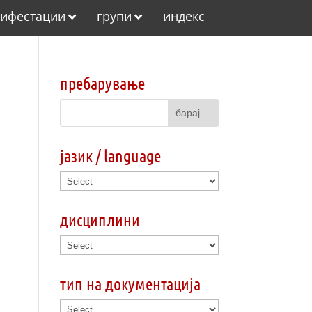
ифестации
групи
индекс
пребарување
јазик / language
дисциплини
тип на документација