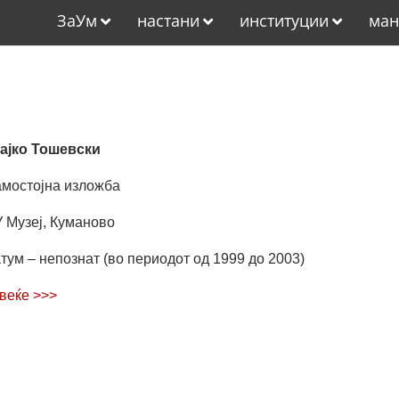
ЗаУм
настани
институции
ман
ајко Тошевски
мостојна изложба
 Музеј, Куманово
тум – непознат (во периодот од 1999 до 2003)
веќе >>>