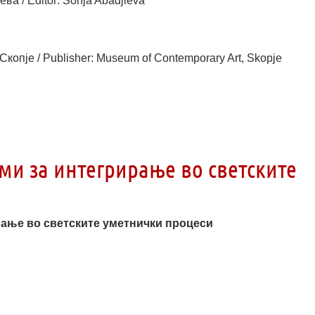
а / Editor: Sonja Abadjieva
копје / Publisher: Museum of Contemporary Art, Skopje
ми за интегрирање во светските
ање во светските уметнички процеси