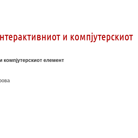
интерактивниот и компјутерскиот
и компјутерскиот елемент
трова