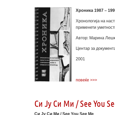
Хроника 1987 – 199
Хронологија на нас
применети уметност
Автор: Марина Леш
Центар за документа
2001
повеќе >>>
Си Ју Си Ми / See You S
Си Ју Си Ми / See You See Me