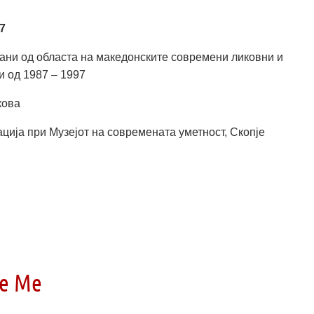
7
тани од областа на македонските современи ликовни и
и од 1987 – 1997
кова
ција при Музејот на современата уметност, Скопје
ee Me