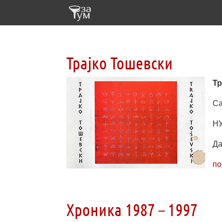
Трајко Тошевски
Тр
Са
НУ
Да
по
Хроника 1987 – 1997