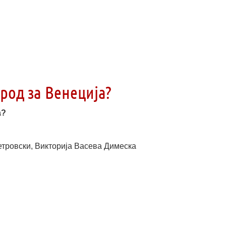
брод за Венеција?
а?
етровски, Викторија Васева Димеска