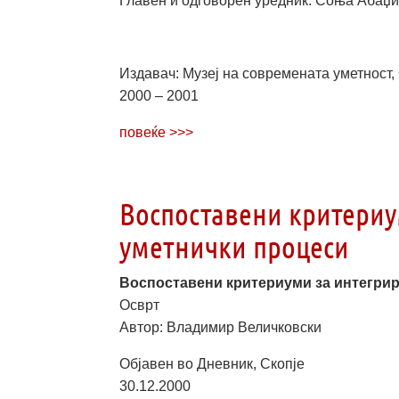
Главен и одговорен уредник: Соња Абаџиев
Издавач: Музеј на современата уметност, С
2000 – 2001
повеќе >>>
Воспоставени критериу
уметнички процеси
Воспоставени критериуми за интегрир
Осврт
Автор: Владимир Величковски
Објавен во Дневник, Скопје
30.12.2000