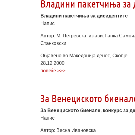
Владини пакетчиња за 
Владини пакетчиња за дисидентите
Напис
Автор: М. Петревска; изјави: Ганка Само
Станковски
Објавено во Македонија денес, Скопје
28.12.2000
повеќе >>>
За Венециското биенале
За Венециското биенале, конкурс за д
Напис
Автор: Весна Ивановска