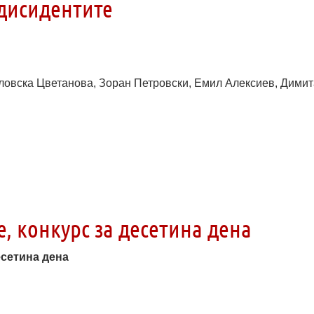
дисидентите
иловска Цветанова, Зоран Петровски, Емил Алексиев, Дими
, конкурс за десетина дена
есетина дена