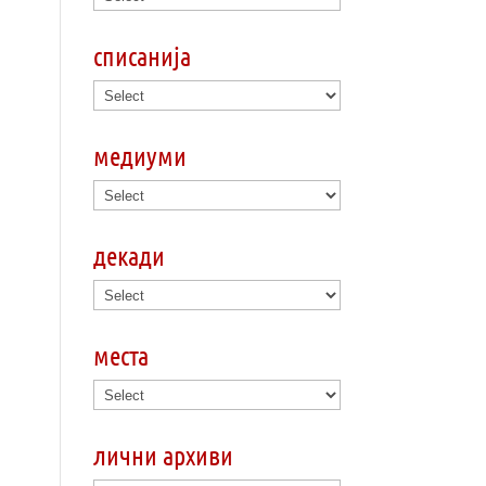
списанија
медиуми
декади
места
лични архиви