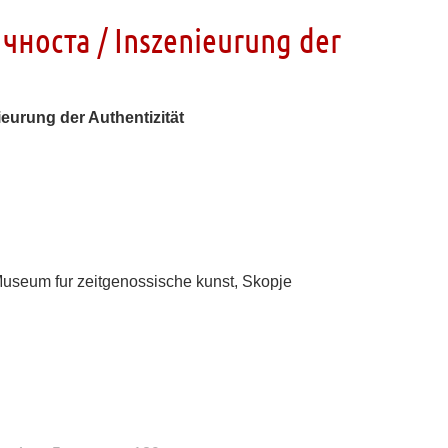
носта / Inszenieurung der
urung der Authentizität
 Museum
fur zeitgenossische
kunst
, Skopje