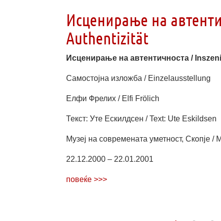
Исценирање на автентич
Authentizität
Исценирање на автентичноста / Inszenie
Самостојна изложба /
Einzelausstellung
Елфи Фрелих / Elfi Frölich
Текст: Уте Ескилдсен / Text: Ute Eskildsen
Музеј на современата уметност, Скопје /
22.12.2000 – 22.01.2001
повеќе >>>