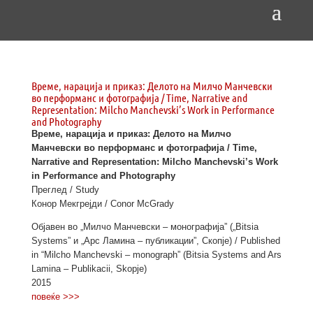
Време, нарација и приказ: Делото на Милчо Манчевски
во перформанс и фотографија / Time, Narrative and
Representation: Milcho Manchevski’s Work in Performance
and Photography
Време, нарација и приказ: Делото на Милчо
Манчевски во перформанс и фотографија / Time,
Narrative and Representation: Milcho Manchevski’s Work
in Performance and Photography
Преглед / Study
Конор Мекгрејди / Conor McGrady
Објавен во „Милчо Манчевски – монографија” („Bitsia
Systems” и „Арс Ламина – публикации”, Скопје) / Published
in “Milcho Manchevski – monograph” (Bitsia Systems and Ars
Lamina – Publikacii, Skopje)
2015
повеќе >>>