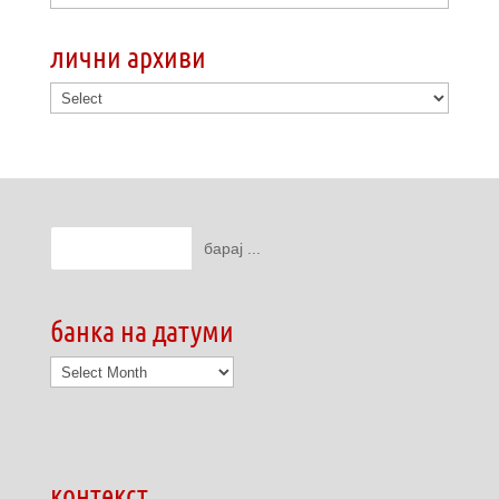
лични архиви
банка на датуми
банка
на
датуми
контекст