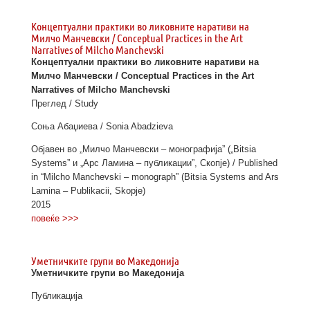
Концептуални практики во ликовните наративи на
Милчо Манчевски / Conceptual Practices in the Art
Narratives of Milcho Manchevski
Концептуални практики во ликовните наративи на
Милчо Манчевски / Conceptual Practices in the Art
Narratives of Milcho Manchevski
Преглед / Study
Соња Абаџиева / Sonia Abadzieva
Објавен во „Милчо Манчевски – монографија” („Bitsia
Systems” и „Арс Ламина – публикации”, Скопје) / Published
in “Milcho Manchevski – monograph” (Bitsia Systems and Ars
Lamina – Publikacii, Skopje)
2015
повеќе >>>
Уметничките групи во Македонија
Уметничките групи во Македонија
Публикација