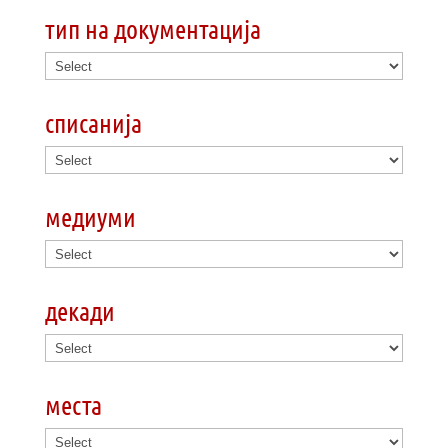
тип на документација
списанија
медиуми
декади
места