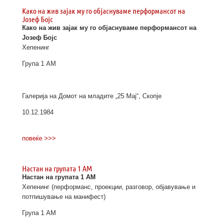
Како на жив зајак му го објаснуваме перформансот на
Јозеф Бојс
Како на жив зајак му го објаснуваме перформансот на
Јозеф Бојс
Хепенинг
Група 1 АМ
Галерија на Домот на младите „25 Мај“, Скопје
10.12.1984
повеќе >>>
Настан на групата 1 АМ
Настан на групата 1 АМ
Хепенинг (перформанс, проекции, разговор, објавување и
потпишување на манифест)
Група 1 АМ