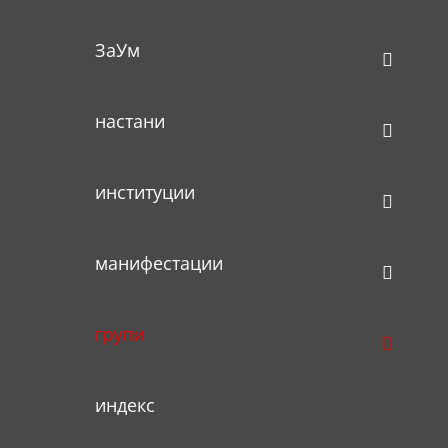
ЗаУм
настани
институции
манифестации
групи
индекс