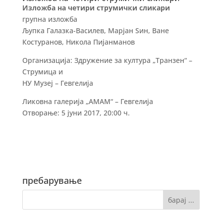
Изложба на четири струмички сликари
групна изложба
Љупка Галазка-Василев, Марјан Ѕин, Ване
Костуранов, Никола Пијанманов
Организација: Здружение за култура „
Транзен
“ –
Струмица и
НУ Музеј – Гевгелија
Ликовна галерија „АМАМ“ – Гевгелија
Отворање: 5 јуни 2017, 20:00 ч.
пребарување