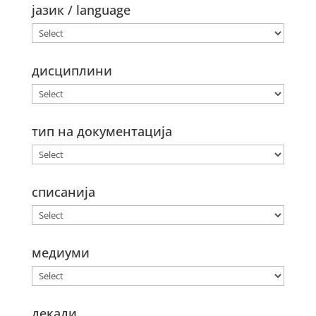
јазик / language
дисциплини
тип на документација
списанија
медиуми
декади