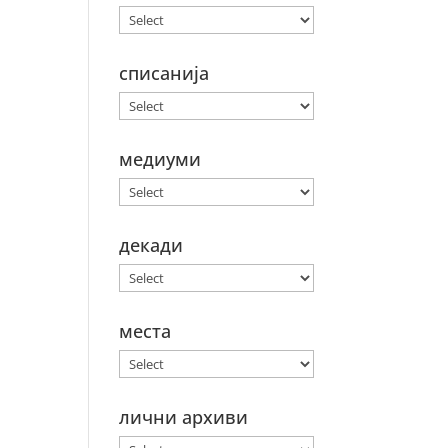
списанија
медиуми
декади
места
лични архиви