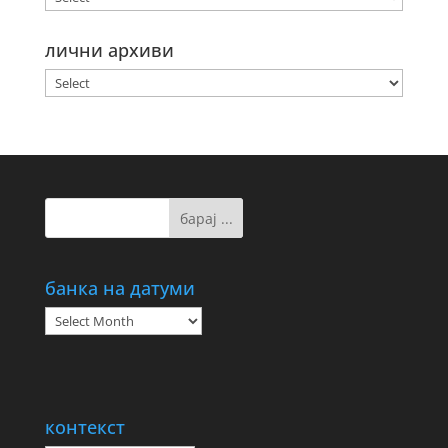
лични архиви
банка на датуми
банка
на
датуми
контекст