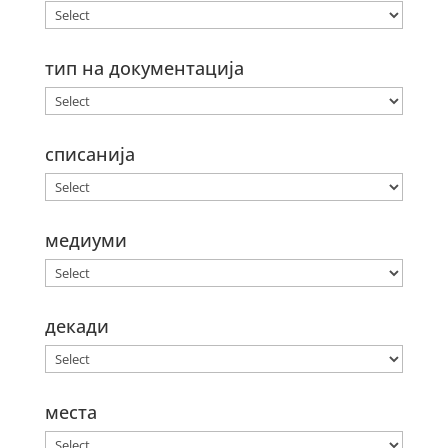
тип на документација
списанија
медиуми
декади
места