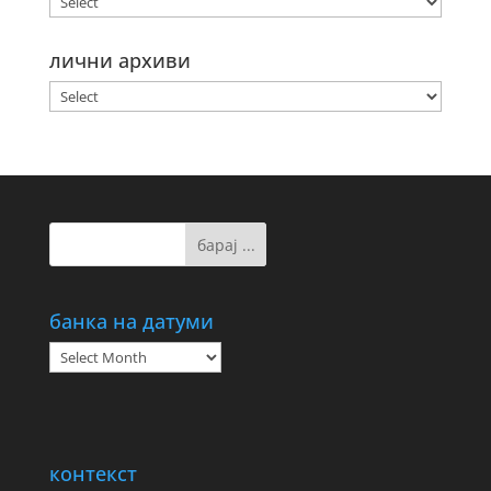
лични архиви
банка на датуми
банка
на
датуми
контекст