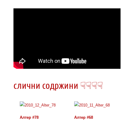
слични содржини ☟☟☟☟
Алтер #78
Алтер #68