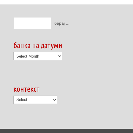
банка на датуми
банка
на
датуми
контекст