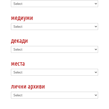
медиуми
декади
места
лични архиви