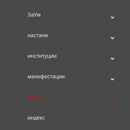
ЗаУм
настани
институции
манифестации
групи
индекс