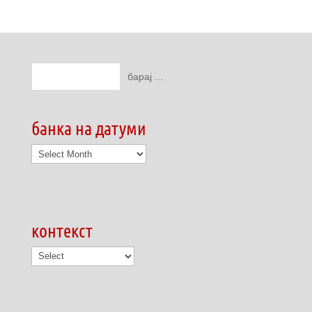
банка на датуми
банка
на
датуми
контекст