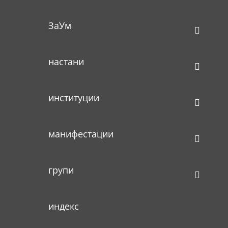
ЗаУм
настани
институции
манифестации
групи
индекс