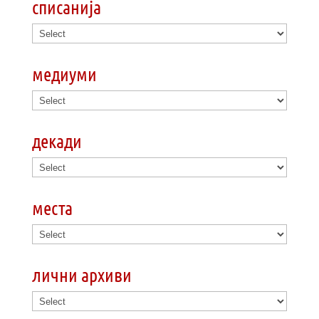
списанија
медиуми
декади
места
лични архиви