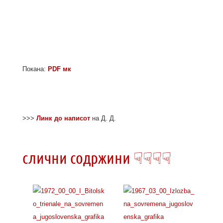
Покана:
PDF мк
>>>
Линк до написот
на Д. Д.
слични содржини ☟☟☟☟