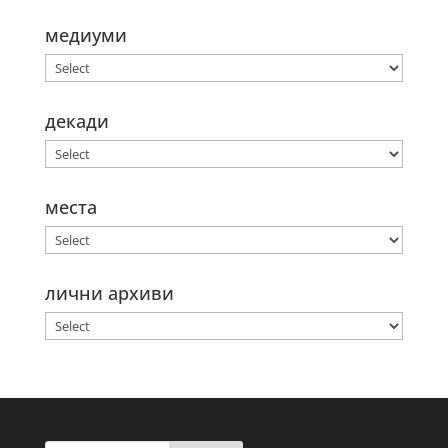
медиуми
декади
места
лични архиви