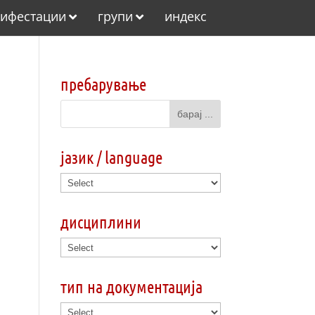
ифестации
групи
индекс
пребарување
јазик / language
дисциплини
тип на документација