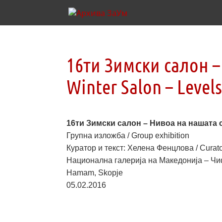
16ти Зимски салон –
Winter Salon – Level
16ти Зимски салон – Нивоа на нашата све
Групна изложба / Group exhibition
Куратор и текст: Хелена Фенцлова / Curato
Национална галерија на Македонија – Чифт
Нamam, Skopje
05.02.2016