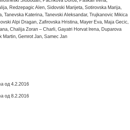
Milosheski Slobodan, Pachkova Doroti, Paskali Irena,
ija, Redzepagic Alen, Sidovski Marijeta, Sotirovska Marija,
, Tanevska Katerina, Tanevski Aleksandar, Trujkanovic Mikica
govski Alpi Dragan, Zafirovska Hristina, Mayer Eva, Maja Gecic,
na, Chalija Zoran – Charli, Gayatri Horvat Irena, Duparova
ek Martin, Gemrot Jan, Samec Jan
а од 4.2.2016
а од 8.2.2016