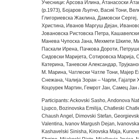
Учесници: Арсова Илина, Атанасоски Ата
(р.1973), Бојаров Љупчо, Васиќ Тони, Ве
Глигориевска Жаклина, Дамовски Сергеј
Христина, Иванов Маргуш Дејан, Ивановс
Јовановска Ристовска Петра, Кашавелски
Манева Чупоска Јана, Мехмети Шкипе, Ми
Паскали Ирена, Пачкова Дороти, Петруше
Сидовски Маријета, Сотировска Марија, 
Катерина, Таневски Александар, Трујкан
М. Марина, Чатлески Чатле Тони, Мајер 
Снежана, Чалија Зоран – Чарли, Гајатри 
Коцоурек Мартин, Гемрот Јан, Самец Јан 
Participants: Ackovski Sasho, Andonova Nata
Ljupco, Bozinovska Emilija, Chatleski Chat
Chaush Angel, Dimovski Stefan, Georgievski 
Valentina, Ivanov Margush Dejan, Ivanovsk
Kashavelski Sinisha, Kirovska Maja, Kunov