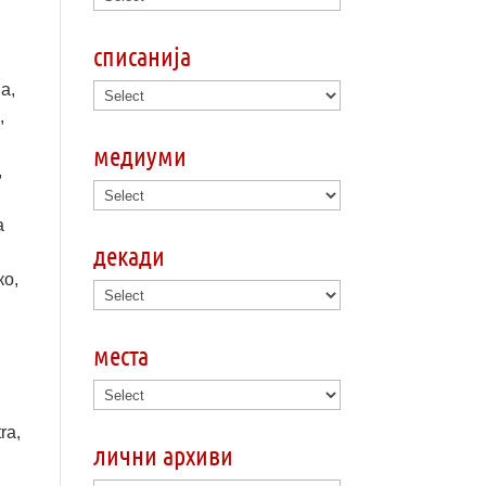
списанија
а,
,
медиуми
,
а
декади
ко,
места
ra,
лични архиви