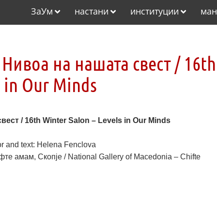
ЗаУм
настани
институции
ман
 Нивоа на нашата свест / 16th
s in Our Minds
ст / 16th Winter Salon – Levels in Our Minds
r and text: Helena Fenclova
е амам, Скопје / National Gallery of Macedonia – Chifte