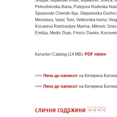
Shqipe, Mijakoski Risto, Mijalkovic Jovica, 
Petrushevska Iliana, Pulejova Radeska Natal
Spasovski Chendo Ilija, Stepanoska Dushica
Miroslava, Vasic Toni, Velkovska Ivona, Ver
Kocareva Ranisavljev Marina, Mitrovic Sneza
Emilija, Medic Duje, Friscic Danko, Kocour
Каталог/ Catalog (14 MB):
PDF mk/en
>>>
Линк до написот
на Катерина Богоев
>>>
Линк до написот
на Катерина Богоев
слични содржини ☟☟☟☟