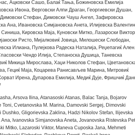
нас, Ацковски Сашо, Балаќ Тања, Божиновска Емилија
лковска Ивона, Верговски Алпи Драган, Георгиевски Душан,
, Димовски Стефан, Димовски Чауш Ангел, Зафировска
ка Ана, Ивановска Симјановска Анета, Илијевска Валентин
 Синиша, Кировска Маја, Куновски Митко, Лазароски Виктор
јакоски Ристо, Мијалковиќ Јовица, Милошески Слободан,
вска Илиана, Пулејкова Радеска Наталија, Реџепагиќ Ален
Спасовски Чендо Илија, Степаноска Душица, Таневска
овиќ Микица Мирослава, Хаџи Николов Стефан, Цветановск
Ева, Гециќ Маја, Коцарева Ранисављев Марина, Митровиќ
Хорват Ирена, Дупарова Емилија, Медиќ Дује, Фришчиќ Дан
/
sha, Arsova Ilina, Atanasoski Atanas, Balac Tanja, Bojarov
le Toni, Cvetanovska M. Marina, Damovski Sergej, Dimovski
Dushko, Gligorievska Zaklina, Hadzi Nikolov Stefan, Ilijevska
a Ana, Ivanovska Simjanovska Aneta, Jovanovska Ristevska Pet
ski Mitko, Lazaroski Viktor, Maneva Cuposka Jana, Mehmeti