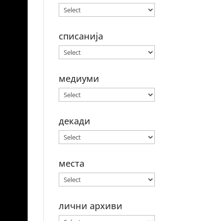
списанија
медиуми
декади
места
лични архиви