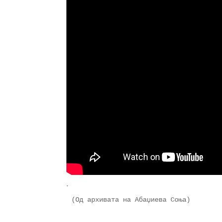
.
(Од архивата на Абаџиева Соња)
