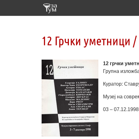
12 Грчки уметници / 1
12 грчки уметни
Групна изложба 
Куратор: Ставру
Музеј на соврем
03 – 07.12.1998