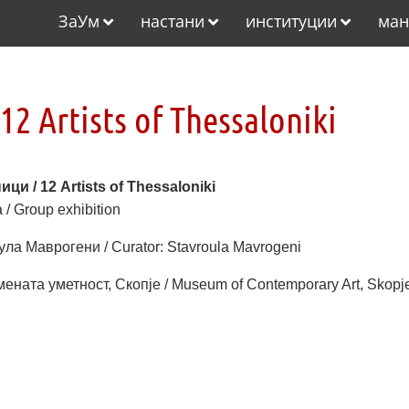
ЗаУм
настани
институции
ман
2 Artists of Thessaloniki
ци / 12 Artists of Thessaloniki
/ Group exhibition
ла Маврогени / Curator: Stavroula Mavrogeni
ената уметност, Скопје / Museum of Contemporary Art, Skopj