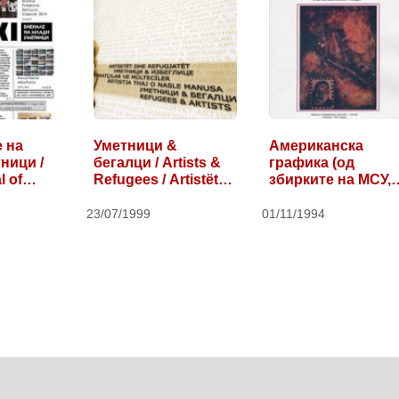
е на
Уметници &
Американска
ници /
бегалци / Artists &
графика (од
al of…
Refugees / Artistët…
збирките на МСУ,
Скопје) /…
23/07/1999
01/11/1994