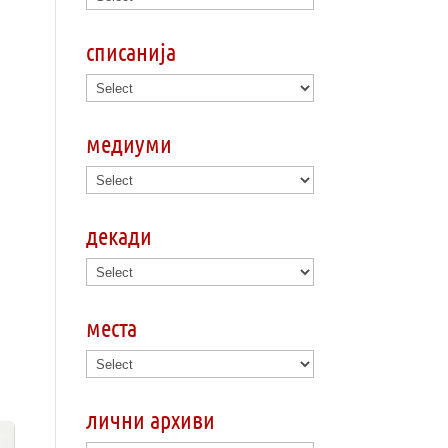
списанија
медиуми
декади
места
лични архиви