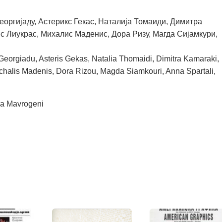
Георгијаду, Астерикс Гекас, Наталија Томаиди, Димитра
с Лиукрас, Михалис Маденис, Дора Ризу, Магда Сијамкури,
Georgiadu, Asteris Gekas, Natalia Thomaidi, Dimitra Kamaraki,
Michalis Madenis, Dora Rizou, Magda Siamkouri, Anna Spartali,
la Mavrogeni