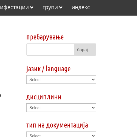
ифестации
групи
индекс
пребарување
јазик / language
дисциплини
e
тип на документација