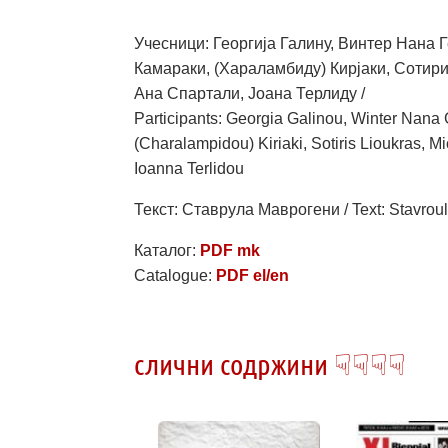
Учесници: Георгија Галину, Винтер Hана 
Камараки, (Хараламбиду) Кирјаки, Сотири
Ана Спартали, Јоана Терлиду /
Participants: Georgia Galinou, Winter Nana 
(Charalampidou) Kiriaki, Sotiris Lioukras, 
Ioanna Terlidou
Текст: Ставрула Маврогени / Text: Stavrou
Каталог:
PDF mk
Catalogue:
PDF el/en
слични содржини ☟☟☟☟