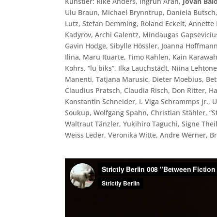
Künstler: Rike Anders, Ingrun Aran,
Jovan Bal
Ulu Braun, Michael Brynntrup, Daniela Butsch,
Lutz, Stefan Demming, Roland Eckelt, Annette 
Kadyrov, Archi Galentz, Mindaugas Gapsevici
Gavin Hodge, Sibylle Hössler, Joanna Hoffmann,
Ilina, Maru Ituarte, Timo Kahlen, Kain Karaw
Kohrs, “lu biks”, Ilka Lauchstädt, Niina Lehton
Manenti, Tatjana Marusic, Dieter Moebius, Be
Claudius Pratsch, Claudia Risch, Don Ritter, H
Konstantin Schneider, I. Viga Schrammps jr., U
Soukup, Wolfgang Spahn, Christian Stähler, “S
Waltraut Tänzler, Yukihiro Taguchi, Signe Thei
Weiss Leder, Veronika Witte, Andre Werner, B