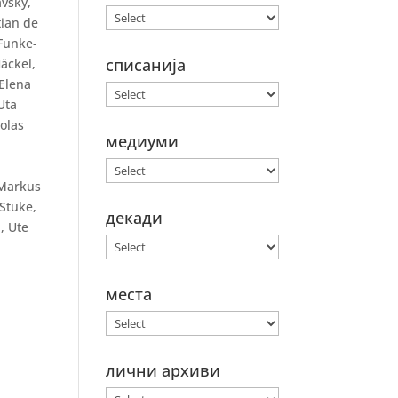
avsky,
tian de
 Funke-
списанија
äckel,
 Elena
Uta
colas
медиуми
,
 Markus
Stuke,
декади
, Ute
места
лични архиви