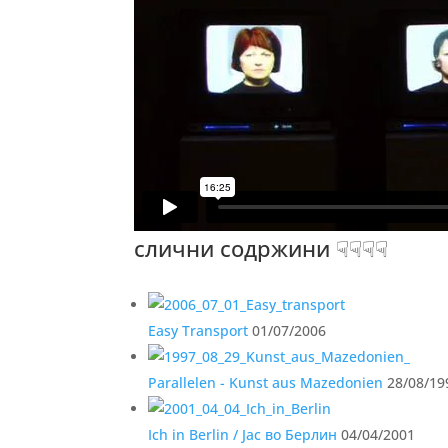
слични содржини ☟☟☟☟
Easy Transport
01/07/2006
Parallelen - Kunst aus Mazedonien
28/08/19
Ich in Berlin / Јас во Берлин
04/04/2001