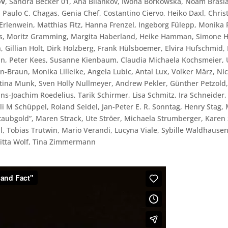
ov
, Sandra Becker 01, Ana Bilankov, Iwona Borkowska, Noam Brasl
 Paulo C. Chagas, Genia Chef, Costantino Ciervo, Heiko Daxl, Chris
Erlenwein, Matthias Fitz, Hanna Frenzel, Ingeborg Fülepp, Monika
us, Moritz Gramming, Margita Haberland, Heike Hamman, Simone H
 Gillian Holt, Dirk Holzberg, Frank Hülsboemer, Elvira Hufschmid,
ahn, Peter Kees, Susanne Kienbaum, Claudia Michaela Kochsmeier, 
en-Braun, Monika Lilleike, Angela Lubic, Antal Lux, Volker März, Ni
ttina Munk, Sven Holly Nullmeyer, Andrew Pekler, Günther Petzold
ans-Joachim Roedelius, Tarik Schirmer, Lisa Schmitz, Ira Schneider,
li M Schüppel, Roland Seidel, Jan-Peter E. R. Sonntag, Henry Stag,
taubgold”, Maren Strack, Ute Ströer, Michaela Strumberger, Karen 
ll, Tobias Trutwin, Mario Verandi, Lucyna Viale, Sybille Waldhausen
ritta Wolf, Tina Zimmermann