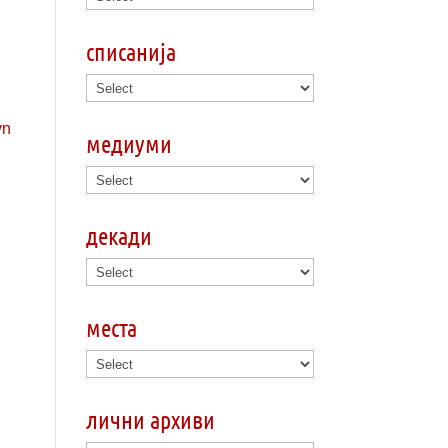
списанија
медиуми
декади
места
лични архиви