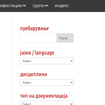
ифестации
групи
индекс
пребарување
јазик / language
дисциплини
тип на документација