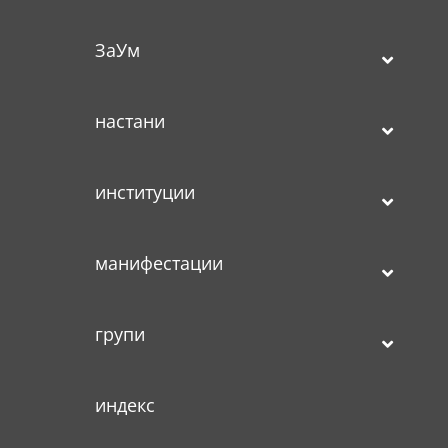
ЗаУм
настани
институции
манифестации
групи
индекс