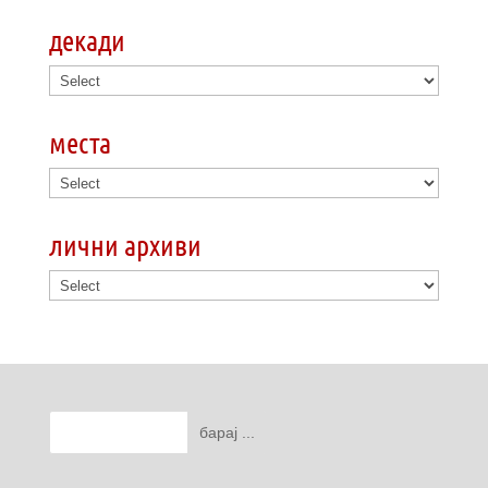
декади
места
лични архиви