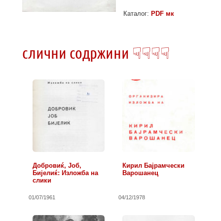
Каталог:
PDF мк
слични содржини ☟☟☟☟
Добровиќ, Јоб,
Кирил Бајрамчески
Бијелиќ: Изложба на
Варошанец
слики
01/07/1961
04/12/1978