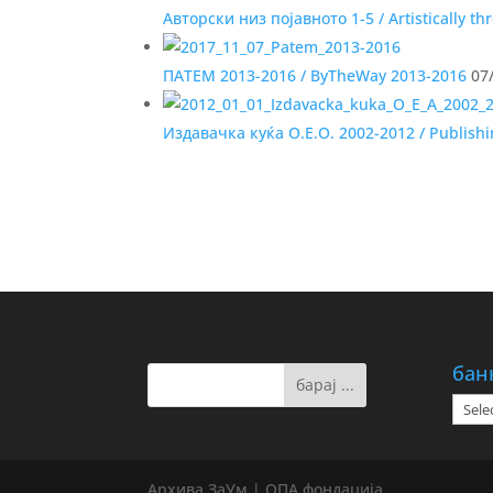
Авторски низ појавното 1-5 / Artistically t
ПАТЕМ 2013-2016 / ByTheWay 2013-2016
07/
Издавачка куќа О.Е.О. 2002-2012 / Publish
бан
банк
на
дату
Архива ЗаУм | ОПА фондација