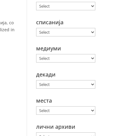
списанија
ија, со
lized in
медиуми
декади
места
лични архиви