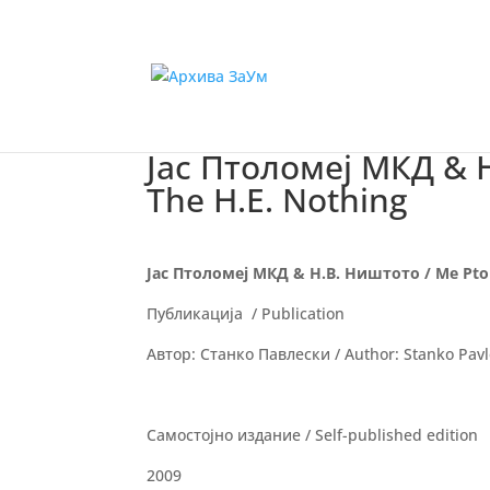
Јас Птоломеј МКД & 
The H.E. Nothing
Јас Птоломеј МКД & Н.В. Ништото / Me Pto
Публикација / Publication
Автор: Станко Павлески / Author: Stanko Pavl
Самостојно издание / Self-published edition
2009