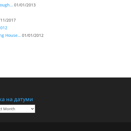
hrough…
01/01/2013
11/2017
ing House…
01/01/2012
ка на датуми
а
ми