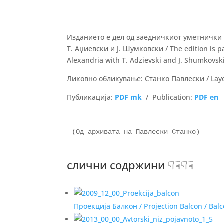
Изданието е дел од заедничкиот уметнички 
Т. Аџиевски и Ј. Шумковски / The edition is par
Alexandria with T. Adzievski and J. Shumkovsk
Ликовно обликување: Станко Павлески / Layo
Публикација:
PDF mk
/ Publication:
PDF en
(Од архивата на Павлески Станко)

слични содржини ☟☟☟☟
Проекција Балкон / Projection Balcon / Balc