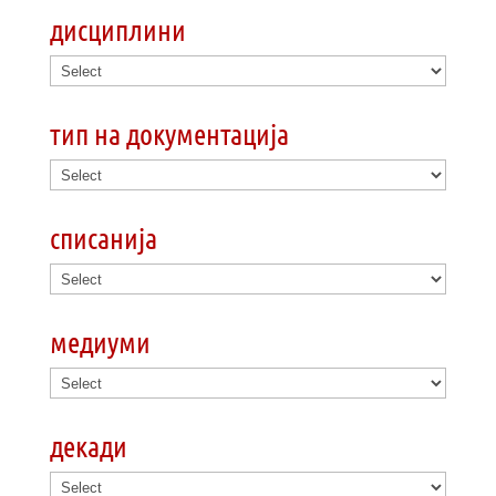
дисциплини
тип на документација
списанија
медиуми
декади