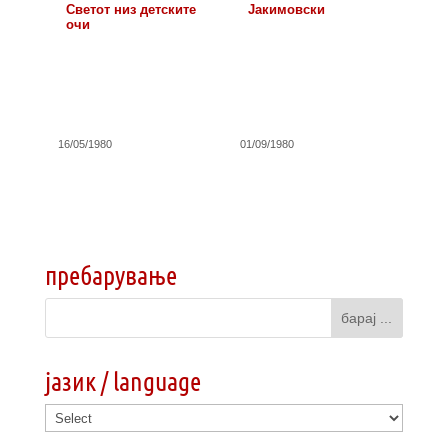
Светот низ детските
Јакимовски
очи
16/05/1980
01/09/1980
пребарување
јазик / language