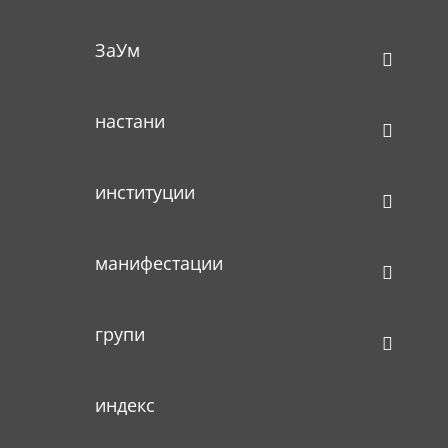
ЗаУм
настани
институции
манифестации
групи
индекс