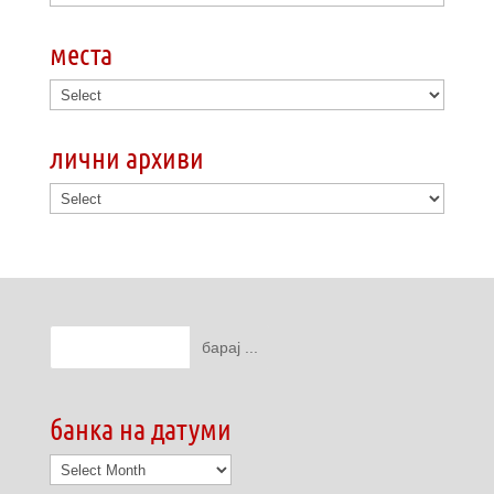
места
лични архиви
банка на датуми
банка
на