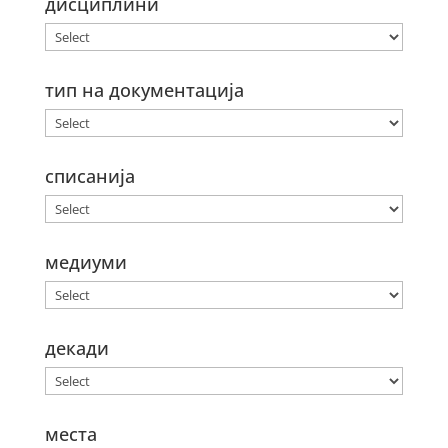
дисциплини
тип на документација
списанија
медиуми
декади
места