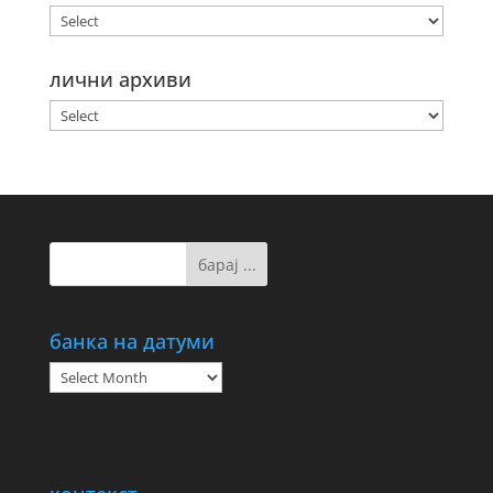
лични архиви
банка на датуми
банка
на
датуми