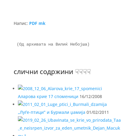
Напис:
PDF mk
(Од архивата на Вилиќ Небојша)

слични содржини ☟☟☟☟
Аларова крие 17 споменици
16/12/2008
„Луѓе-птици" и Бурмали џамија
01/02/2011