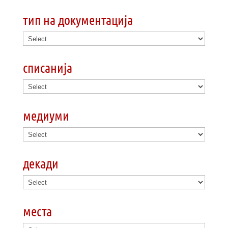
тип на документација
списанија
медиуми
декади
места