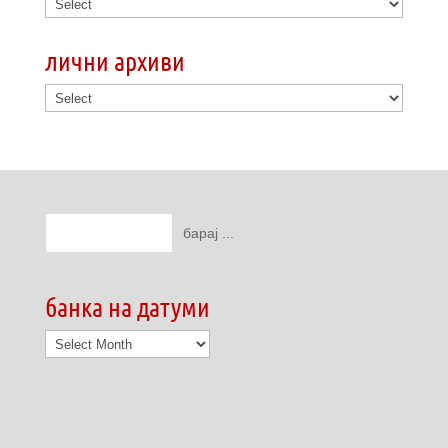
лични архиви
банка на датуми
банка
на
датуми