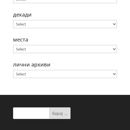
декади
места
лични архиви