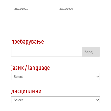
25/12/1991
20/12/1990
пребарување
јазик / language
дисциплини