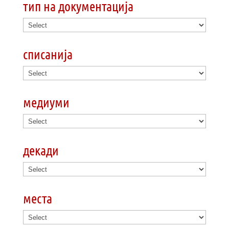
тип на документација
списанија
медиуми
декади
места