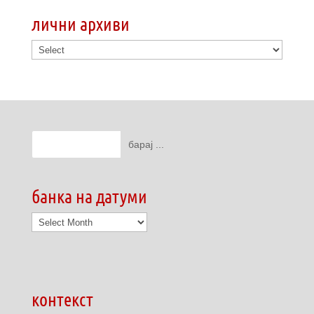
лични архиви
банка на датуми
банка
на
датуми
контекст