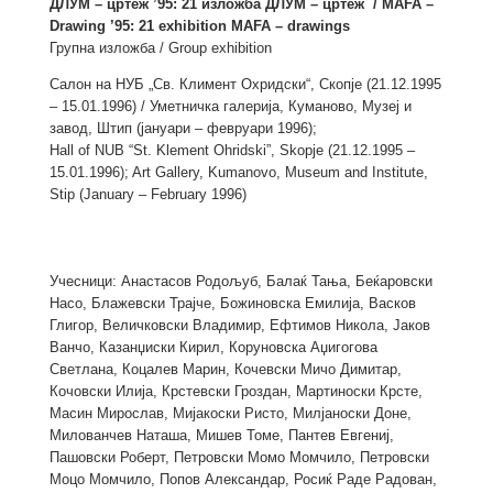
ДЛУМ – цртеж ’95: 21 изложба ДЛУМ – цртеж / MAFA –
Drawing ’95: 21 exhibition MAFA – drawings
Групна изложба / Group exhibition
Салон на НУБ „Св. Климент Охридски“, Скопје (21.12.1995
– 15.01.1996) / Уметничка галерија, Куманово, Музеј и
завод, Штип (јануари – февруари 1996);
Hall of NUB “St. Klement Ohridski”, Skopje (21.12.1995 –
15.01.1996); Art Gallery, Kumanovo, Museum and Institute,
Stip (January – February 1996)
Учесници: Анастасов Родољуб, Балаќ Тања, Беќаровски
Насо, Блажевски Трајче, Божиновска Емилија, Васков
Глигор, Величковски Владимир, Ефтимов Никола, Јаков
Ванчо, Казанџиски Кирил, Коруновска Аџигогова
Светлана, Коцалев Марин, Кочевски Мичо Димитар,
Кочовски Илија, Крстевски Гроздан, Мартиноски Крсте,
Масин Мирослав, Мијакоски Ристо, Милјаноски Доне,
Милованчев Наташа, Мишев Томе, Пантев Евгениј,
Пашовски Роберт, Петровски Момо Момчило, Петровски
Моцо Момчило, Попов Александар, Росиќ Раде Радован,