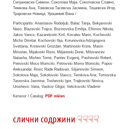
Силјановски Симеон, Соколова Маја, Соколовски Славчо,
Темкова Ана, Томовска Тасевска Јасмина, Тошевски Игор,
Трајковски Новица, Урошевиќ Вана /
Participants: Anastasov Rodoljub, Balac Tanja, Bekjarovski
Naso, Blazevski Trajce, Bozinovska Emilija, Eftimov Nikola,
Jakov Vanco, Kazandziski Kiril, Kocalev Marin, Kochevski
Micho Dimitar, Kochovski Ilija, Korunovska Adzigogova
Svetlana, Krstevski Grozdan, Martinoski Krste, Masin
Miroslav, Mijakoski Risto, Miljanoski Done, Milovancev
Natasha, Mishev Tome, Pantev Evgenij, Pashovski Robert,
Petrovski Moco Momcilo, Petrovski Momo Momcilo, Popov
Aleksandar, Rosic Rade Radovan, Siljanovski Simeon,
Sokolova Maja, Sokolovski Slavco, Temkova Ana, Tomovska
Tasevska Jasmina, Toshevski Igor, Trajkovski Novica,
Uroshevic Vana, Vaskov Gligor, Velickovski Vladimir
Каталог / Catalog:
PDF mk/en
слични содржини ☟☟☟☟