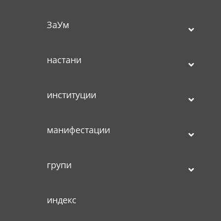
ЗаУм
настани
институции
манифестации
групи
индекс