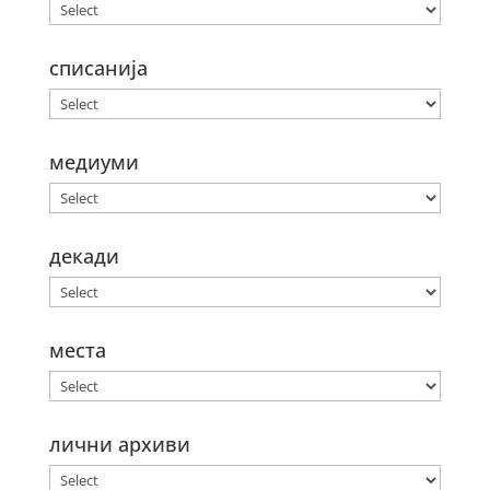
списанија
медиуми
декади
места
лични архиви