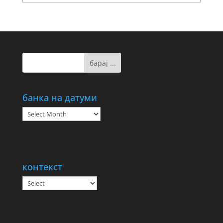
банка на датуми
банка
на
датуми
контекст