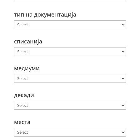
тип на документација
списанија
медиуми
декади
места