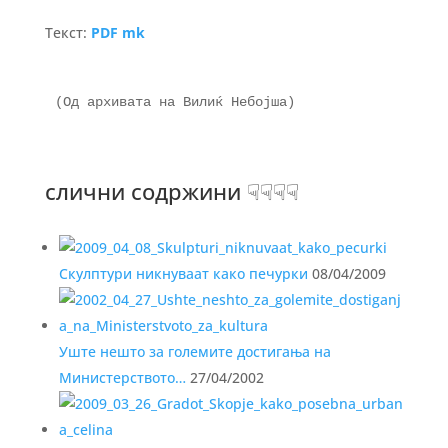
Текст:
PDF mk
(Од архивата на Вилиќ Небојша)

слични содржини ☟☟☟☟
Скулптури никнуваат како печурки
08/04/2009
Уште нешто за големите достигања на
Министерството…
27/04/2002