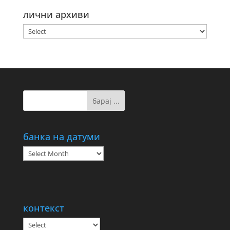
лични архиви
банка на датуми
банка
на
датуми
контекст