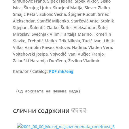
Šimunović Frano, Šipek Helena, Šipek Viktor, Šiško
Ivica, Škrnjug Ljubo, Skurjeni Matija, Slevec Zlatko,
Smajić Petar, Sokolić Vesna, Špigler Rudolf, Srnec
Aleksandar, Stančić Miljenko, Starčević Ante, Stolnik
Stjepan, Šulentić Zlatko, Šultes Aleksandar, Šutej
Miroslav, Svečnjak Vilim, Tartalja Marino, Tomerlin
Slavko, Trebotić Matko, Trik Nikola, Tucič Ivan, Uhlik
Vilko, Vamplin Pavao, Vatovec Nadina, Vladen Vera,
Vojtehovski Josipa, Vojvodić Ivan, Vučjec Franjo,
Zalauški Haramija Đurđena, Žezlina Vladimir
Каталог / Catalog:
PDF mk/eng
(Од архивата на Пешева Нада)

слични содржини ☟☟☟☟