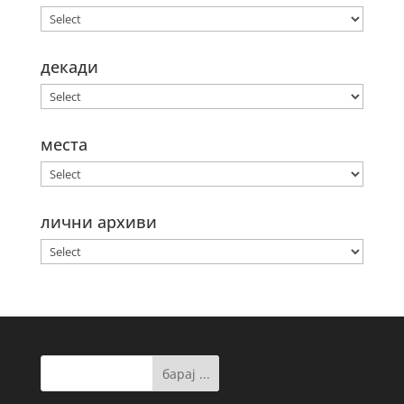
декади
места
лични архиви