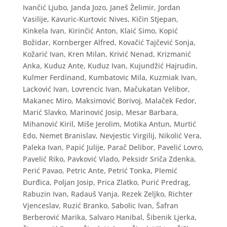
Ivančić Ljubo, Janda Jozo, Janeš Želimir, Jordan
Vasilije, Kavuric-Kurtovic Nives, Kičin Stjepan,
Kinkela Ivan, Kirinčić Anton, Klaić Simo, Kopić
Božidar, Kornberger Alfred, Kovačić Tajčević Sonja,
Kožarić Ivan, Kren Milan, Krivić Nenad, Krizmanić
Anka, Kuduz Ante, Kuduz Ivan, Kujundžić Hajrudin,
Kulmer Ferdinand, Kumbatovic Mila, Kuzmiak Ivan,
Lacković Ivan, Lovrencic Ivan, Mačukatan Velibor,
Makanec Miro, Maksimović Borivoj, Malaček Fedor,
Marić Slavko, Marinović Josip, Mesar Barbara,
Mihanović Kiril, Miše Jerolim, Motika Antun, Murtić
Edo, Nemet Branislav, Nevjestic Virgilij, Nikolić Vera,
Paleka Ivan, Papić Julije, Parač Delibor, Pavelić Lovro,
Pavelić Riko, Pavković Vlado, Peksidr Sriča Zdenka,
Perić Pavao, Petric Ante, Petrić Tonka, Plemić
Đurđica, Poljan Josip, Prica Zlatko, Purić Predrag,
Rabuzin Ivan, Radauš Vanja, Rezek Zeljko, Richter
Vjenceslav, Ruzić Branko, Sabolic Ivan, Šafran
Berberović Marika, Salvaro Hanibal, Šibenik Ljerka,