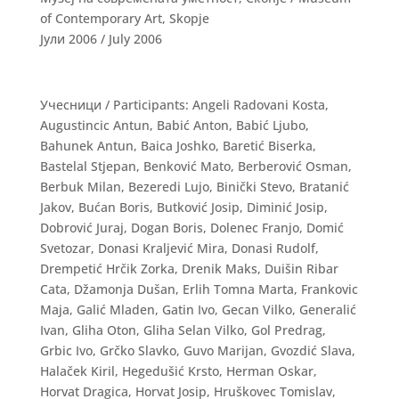
of Contemporary Art, Skopje
Јули 2006 / July 2006
Учесници / Participants: Angeli Radovani Kosta,
Augustincic Antun, Babić Anton, Babić Ljubo,
Bahunek Antun, Baica Joshko, Baretić Biserka,
Bastelal Stjepan, Benković Mato, Berberović Osman,
Berbuk Milan, Bezeredi Lujo, Binički Stevo, Bratanić
Jakov, Bućan Boris, Butković Josip, Diminić Josip,
Dobrović Juraj, Dogan Boris, Dolenec Franjo, Domić
Svetozar, Donasi Kraljević Mira, Donasi Rudolf,
Drempetić Hrčik Zorka, Drenik Maks, Duišin Ribar
Cata, Džamonja Dušan, Erlih Tomna Marta, Frankovic
Maja, Galić Mladen, Gatin Ivo, Gecan Vilko, Generalić
Ivan, Gliha Oton, Gliha Selan Vilko, Gol Predrag,
Grbic Ivo, Grčko Slavko, Guvo Marijan, Gvozdić Slava,
Halaček Kiril, Hegedušić Krsto, Herman Oskar,
Horvat Dragica, Horvat Josip, Hruškovec Tomislav,