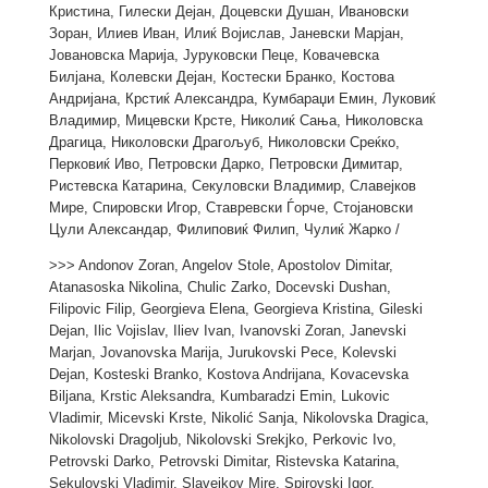
Кристина, Гилески Дејан, Доцевски Душан, Ивановски
Зоран, Илиев Иван, Илиќ Војислав, Јаневски Марјан,
Јовановска Марија, Јуруковски Пеце, Ковачевска
Билјана, Колевски Дејан, Костески Бранко, Костова
Андријана, Крстиќ Александра, Кумбараџи Емин, Луковиќ
Владимир, Мицевски Крсте, Николиќ Сања, Николовска
Драгица, Николовски Драгољуб, Николовски Среќко,
Перковиќ Иво, Петровски Дарко, Петровски Димитар,
Ристевска Катарина, Секуловски Владимир, Славејков
Мире, Спировски Игор, Ставревски Ѓорче, Стојановски
Цули Александар, Филиповиќ Филип, Чулиќ Жарко /
>>> Andonov Zoran, Angelov Stole, Apostolov Dimitar,
Atanasoska Nikolina, Chulic Zarko, Docevski Dushan,
Filipovic Filip, Georgieva Elena, Georgieva Kristina, Gileski
Dejan, Ilic Vojislav, Iliev Ivan, Ivanovski Zoran, Janevski
Marjan, Jovanovska Marija, Jurukovski Pece, Kolevski
Dejan, Kosteski Branko, Kostova Andrijana, Kovacevska
Biljana, Krstic Aleksandra, Kumbaradzi Emin, Lukovic
Vladimir, Micevski Krste, Nikolić Sanja, Nikolovska Dragica,
Nikolovski Dragoljub, Nikolovski Srekjko, Perkovic Ivo,
Petrovski Darko, Petrovski Dimitar, Ristevska Katarina,
Sekulovski Vladimir, Slavejkov Mire, Spirovski Igor,