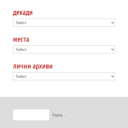
декади
места
лични архиви