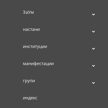
ЗаУм
настани
институции
манифестации
групи
индекс