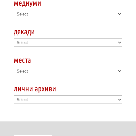
медиуми
декади
места
лични архиви