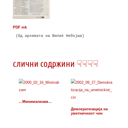
PDF mk
(Од архивата на Вилиќ Небојша)

слични содржини ☟☟☟☟
...Минимализам...
Демократизација на
уметничкиот чин