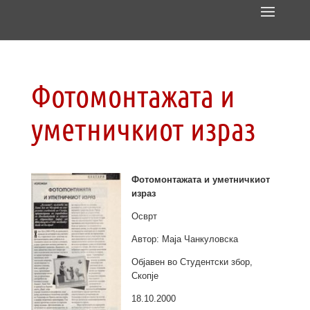
Фотомонтажата и
уметничкиот израз
Фотомонтажата и уметничкиот
израз
Осврт
Автор: Mаја Чанкуловска
Објавен во Студентски збор,
Скопје
18.10.2000