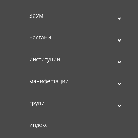
ЗаУм
настани
институции
манифестации
групи
индекс