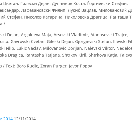
и Цветан, Гилески Дејан, Дупчинов Коста, Ѓоргиевски Стефан,
лександар, Лафазановски Филип, Лукиќ Вацлав, Миловановиќ Д
иќ Стефан, Николов Катарина, Николовска Драгица, Ранташа Т
а /
ki Dejan, Argakieva Maja, Arsovski Vladimir, Atanasovski Trajce,
ta, Gavrovski Cvetan, Gileski Dejan, Gjorgievski Stefan, Ilievski Fil
i Filip, Lukic Vaclav, Milovanovic Dorijan, Nalevski Viktor, Nedelc
vska Dragica, Rantasha Tatjana, Shtrkov Kiril, Shtrkova Katja, Talev
/ Text: Boro Rudic, Zoran Purger, Javor Popov
e 2014
12/11/2014