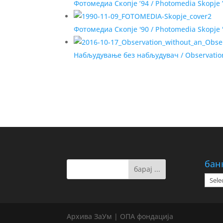
Фотомедиа Скопје ’94 / Photomedia Skopje 
Фотомедиа Скопје '90 / Photomedia Skopje 
Набљудување без набљудувач / Observation
бан
банк
на
дату
Архива ЗаУм | ОПА фондација