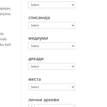
оријан,
атјана,
списанија
ip,
медиуми
evski
ska Keti
декади
места
лични архиви