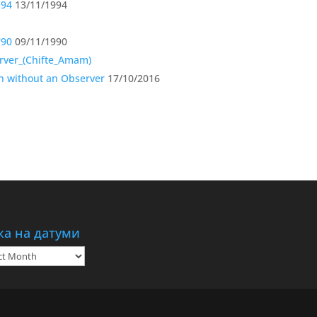
’94
13/11/1994
'90
09/11/1990
 without an Observer
17/10/2016
ка на датуми
а
ми