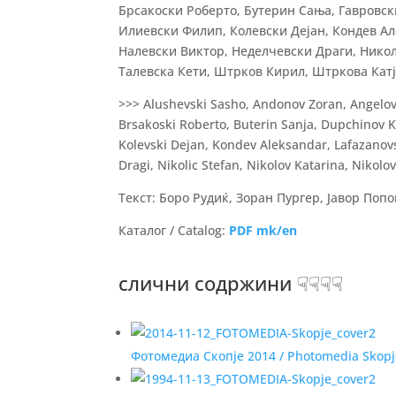
Брсакоски Роберто, Бутерин Сања, Гавровск
Илиевски Филип, Колевски Дејан, Кондев А
Налевски Виктор, Неделчевски Драги, Никол
Талевска Кети, Штрков Кирил, Штркова Катј
>>> Alushevski Sasho, Andonov Zoran, Angelovs
Brsakoski Roberto, Buterin Sanja, Dupchinov Kos
Kolevski Dejan, Kondev Aleksandar, Lafazanovsk
Dragi, Nikolic Stefan, Nikolov Katarina, Nikolo
Текст: Боро Рудиќ, Зоран Пургер, Јавор Попов 
Каталог / Catalog:
PDF mk/en
слични содржини ☟☟☟☟
Фотомедиа Скопје 2014 / Photomedia Skopj