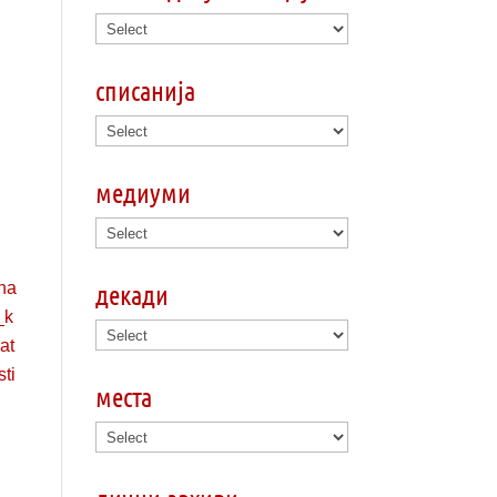
списанија
медиуми
декади
места