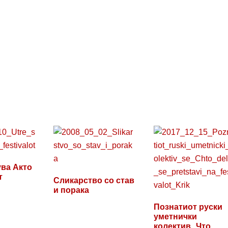
ува Акто
т
Сликарство со став
и порака
Познатиот руски
уметнички
колектив „Что