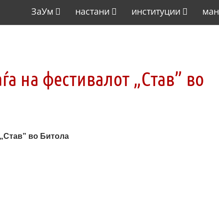
ЗаУм
настани
институции
ман
ѓа на фестивалот „Став” во
 „Став” во Битола