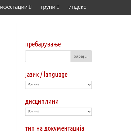
ифестации
групи
индекс
пребарување
јазик / language
дисциплини
тип на документација