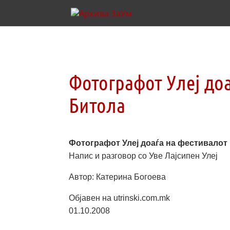
Фотографот Улеј доа
Битола
Фотографот Улеј доаѓа на фестивалот
Напис и разговор со Уве Лајсипен Улеј
Автор: Катерина Богоева
Објавен на utrinski.com.mk
01.10.2008