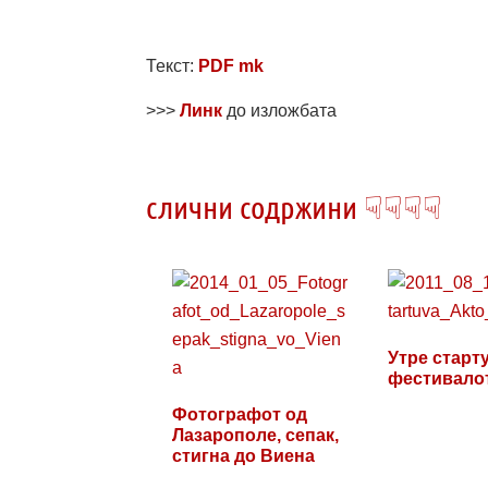
Текст:
PDF mk
>>>
Линк
до изложбата
слични содржини ☟☟☟☟
Утре старт
фестивало
Фотографот од
Лазарополе, сепак,
стигна до Виена