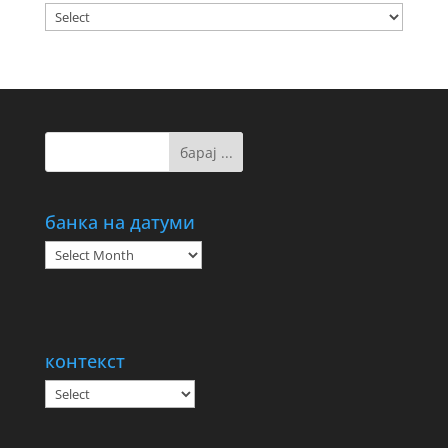
банка на датуми
банка
на
датуми
контекст