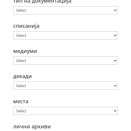
тип на документација
списанија
медиуми
декади
места
лични архиви