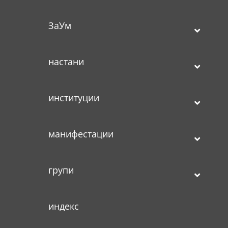
ЗаУм
настани
институции
манифестации
групи
индекс