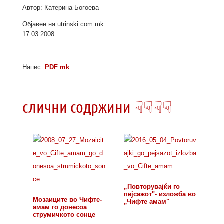
Автор: Катерина Богоева
Објавен на utrinski.com.mk
17.03.2008
Напис:
PDF mk
слични содржини ☟☟☟☟
„Повторувајќи го
пејсажот"- изложба во
Мозаиците во Чифте-
„Чифте амам"
амам го донесоа
струмичкото сонце