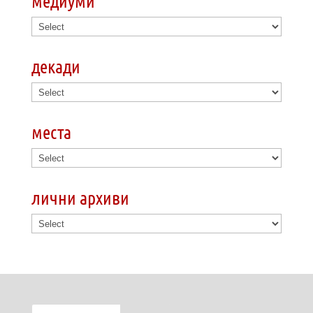
медиуми
декади
места
лични архиви