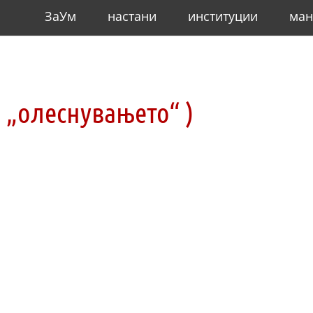
ЗаУм
настани
институции
ман
а „олеснувањето“ )