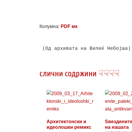
Колумна:
PDF мк
(Од архивата на Вилиќ Небојша)

слични содржини ☟☟☟☟
Архитектонски и
Sвездените
идеолошки ремикс
на нашата