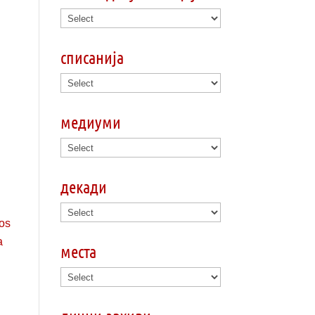
списанија
медиуми
декади
места