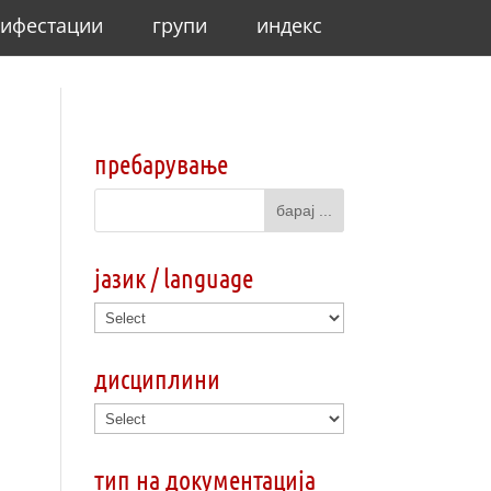
ифестации
групи
индекс
пребарување
јазик / language
дисциплини
тип на документација