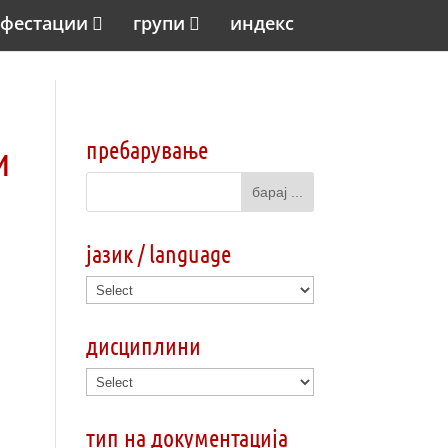
фестации
групи
индекс
пребарување
и
јазик / language
дисциплини
тип на документација