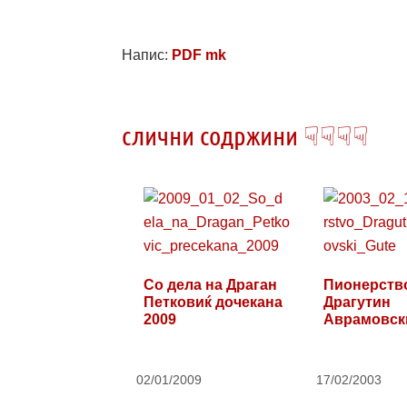
Напис:
PDF mk
слични содржини ☟☟☟☟
Со дела на Драган
Пионерство
Петковиќ дочекана
Драгутин
2009
Аврамовски
02/01/2009
17/02/2003