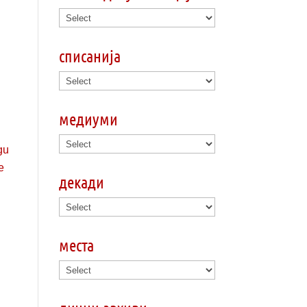
списанија
медиуми
декади
места