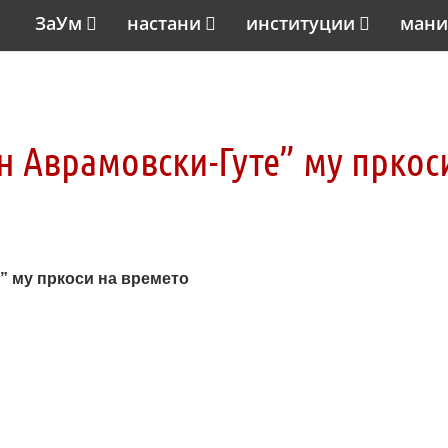
ЗаУм
настани
институции
мани
н Аврамовски-Гуте” му пркос
” му пркоси на времето