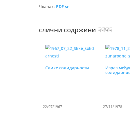
Чланак:
PDF sr
слични содржини ☟☟☟☟
Слике солидарности
Израз међу
солидарно
22/07/1967
27/11/1978