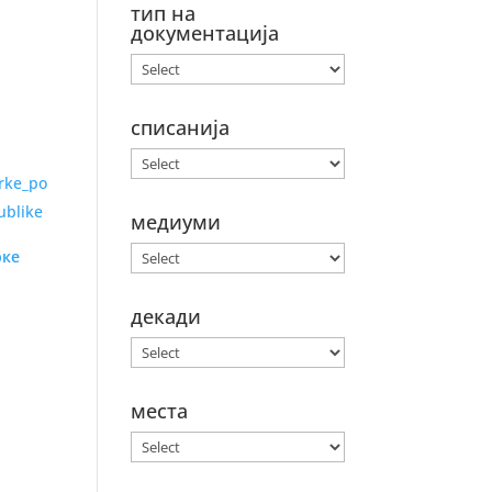
тип на
документација
списанија
медиуми
рке
декади
места