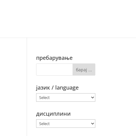
ифестации
групи
индекс
пребарување
јазик / language
дисциплини