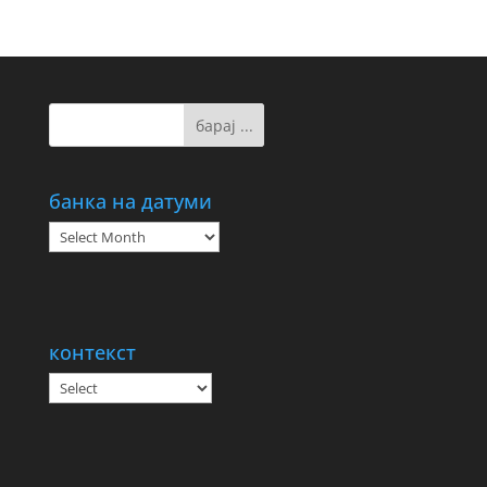
банка на датуми
банка
на
датуми
контекст