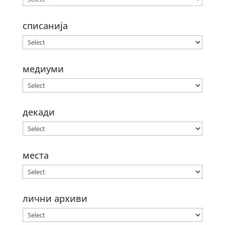
списанија
медиуми
декади
места
лични архиви