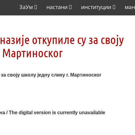
ЗаУм
настани
институции
ман
азије откупиле су за своју
. Мартиноског
за своју школу једну слику г. Мартиноског
/ The digital version is currently unavailable