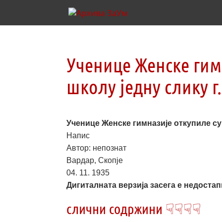
Ученице Женске гимн
школу једну слику г
Ученице Женске гимназије откупиле су 
Напис
Автор: непознат
Вардар, Скопје
04. 11. 1935
Дигиталната верзија засега е недостапна 
слични содржини ☟☟☟☟