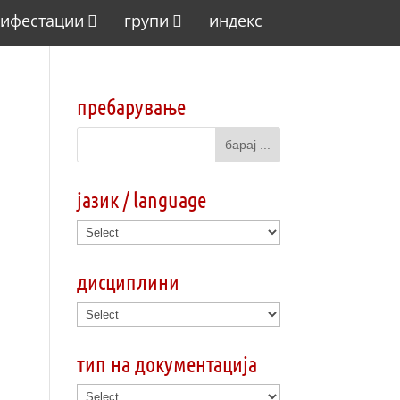
ифестации
групи
индекс
пребарување
јазик / language
дисциплини
тип на документација