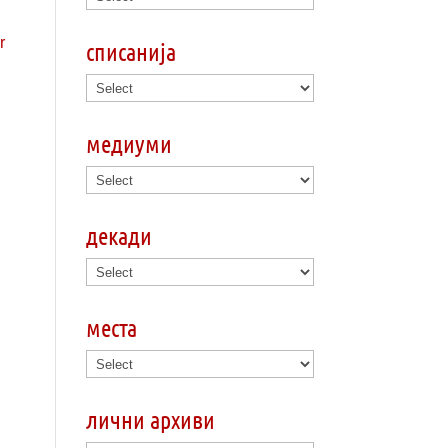
списанија
медиуми
декади
места
лични архиви