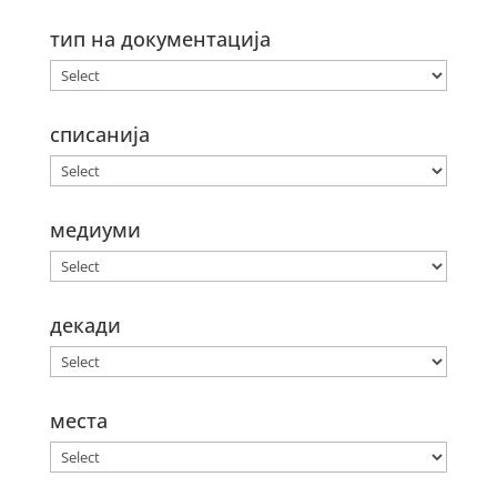
тип на документација
списанија
медиуми
декади
места