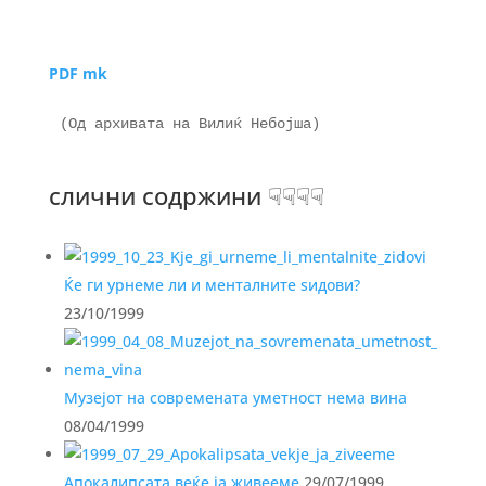
PDF mk
слични содржини ☟☟☟☟
Ќе ги урнеме ли и менталните ѕидови?
23/10/1999
Музејот на современата уметност нема вина
08/04/1999
Апокалипсата веќе ја живееме
29/07/1999