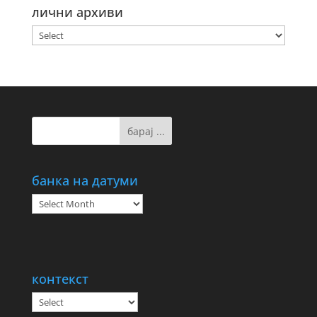
лични архиви
банка на датуми
банка
на
датуми
контекст