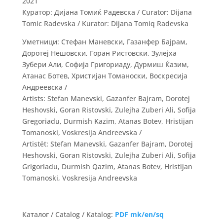
2021
Куратор: Дијана Томиќ Радевска / Curator: Dijana
Tomic Radevska / Kurator: Dijana Tomiq Radevska
Уметници: Стефан Маневски, Газанфер Бајрам,
Доротеј Нешовски, Горан Ристовски, Зулејха
Зубери Али, Софија Григориаду, Дурмиш Ќазим,
Атанас Ботев, Христијан Томаноски, Воскресија
Андреевска /
Artists: Stefan Manevski, Gazanfer Bajram, Dorotej
Heshovski, Goran Ristovski, Zulejha Zuberi Ali, Sofija
Gregoriadu, Durmish Kazim, Atanas Botev, Hristijan
Tomanoski, Voskresija Andreevska /
Аrtistët: Stefan Manevski, Gazanfer Bajram, Dorotej
Heshovski, Goran Ristovski, Zulejha Zuberi Ali, Sofija
Grigoriadu, Durmish Qazim, Atanas Botev, Hristijan
Tomanoski, Voskresija Andreevska
Каталог / Catalog / Katalog:
PDF mk/en/sq