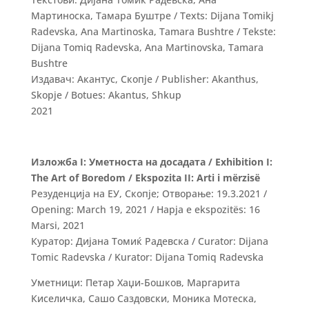
Мартиноска, Тамара Буштре / Texts: Dijana Tomikj
Radevska, Ana Martinoska, Tamara Bushtre / Tekste:
Dijana Tomiq Radevska, Ana Martinovska, Tamara
Bushtre
Издавач: Акантус, Скопје / Publisher: Akanthus,
Skopje / Botues: Akantus, Shkup
2021
Изложба I: Уметноста на досадата / Exhibition I:
The Art of Boredom / Ekspozita II: Arti i mërzisë
Резуденција на ЕУ, Скопје; Отворање: 19.3.2021 /
Opening: March 19, 2021 / Hapja e ekspozitës: 16
Marsi, 2021
Куратор: Дијана Томиќ Радевска / Curator: Dijana
Tomic Radevska / Kurator: Dijana Tomiq Radevska
Уметници: Петар Хаџи-Бошков, Маргарита
Киселичка, Сашо Саздовски, Моника Мотеска,