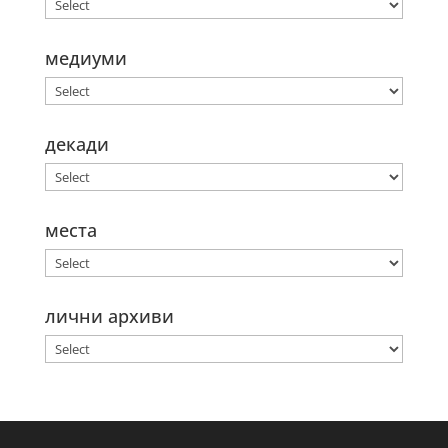
медиуми
декади
места
лични архиви