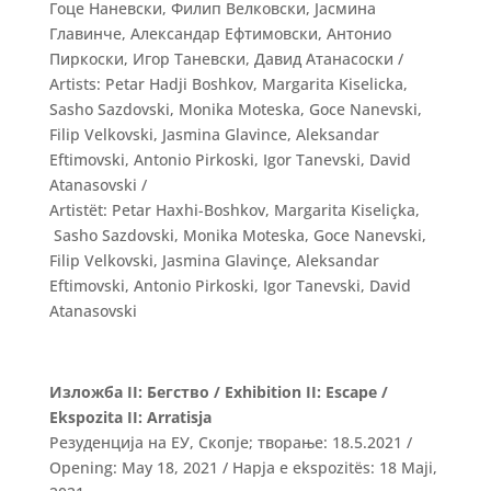
Гоце Наневски, Филип Велковски, Јасмина
Главинче, Александар Ефтимовски, Антонио
Пиркоски, Игор Таневски, Давид Атанасоски /
Artists: Petar Hadji Boshkov, Margarita Kiselicka,
Sasho Sazdovski, Monika Moteska, Goce Nanevski,
Filip Velkovski, Jasmina Glavince, Aleksandar
Eftimovski, Antonio Pirkoski, Igor Tanevski, David
Atanasovski /
Аrtistët: Petar Haxhi-Boshkov, Margarita Kiseliçka,
Sasho Sazdovski, Monika Moteska, Goce Nanevski,
Filip Velkovski, Jasmina Glavinçe, Aleksandar
Eftimovski, Antonio Pirkoski, Igor Tanevski, David
Atanasovski
Изложба II: Бегство / Exhibition II: Escape /
Ekspozita II: Arratisja
Резуденција на ЕУ, Скопје; творање: 18.5.2021 /
Opening: May 18, 2021 / Hapja e ekspozitës: 18 Maјi,