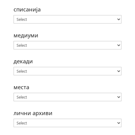
списанија
медиуми
декади
места
лични архиви