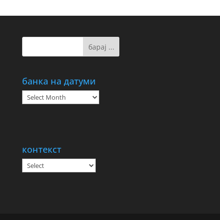
банка на датуми
банка
на
датуми
контекст