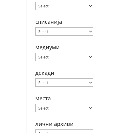
списанија
медиуми
декади
места
лични архиви