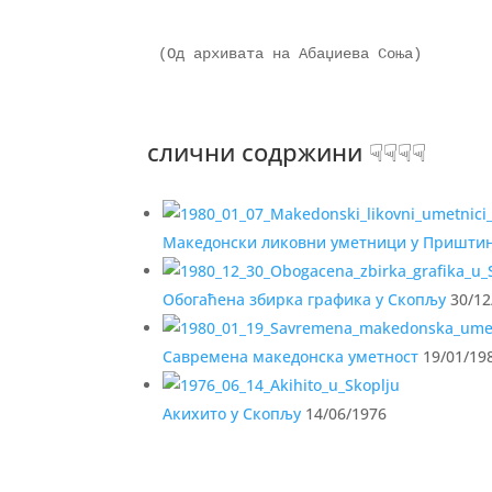
(Од архивата на Абаџиева Соња)

слични содржини ☟☟☟☟
Македонски ликовни уметници у Пришти
Обогаћена збирка графика у Скопљу
30/12
Савремена македонска уметност
19/01/19
Акихито у Скопљу
14/06/1976