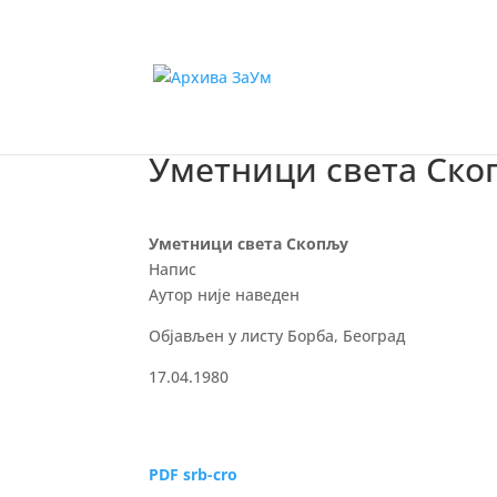
Уметници света Ско
Уметници света Скопљу
Напис
Аутор није наведен
Објављен у листу Борба, Београд
17.04.1980
PDF srb-cro