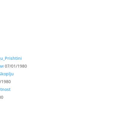
ни
07/01/1980
/1980
80